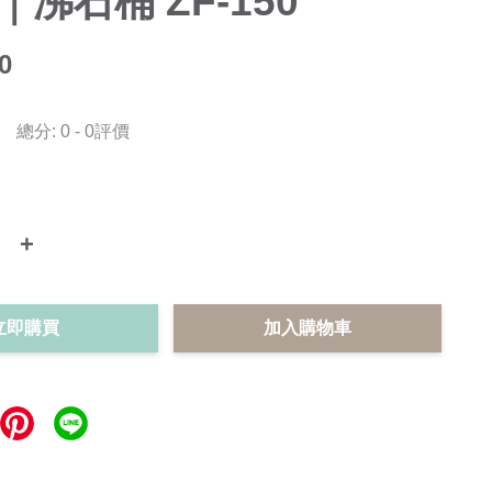
｜沸石桶 ZF-150
0
總分:
0
-
0
評價
+
立即購買
加入購物車