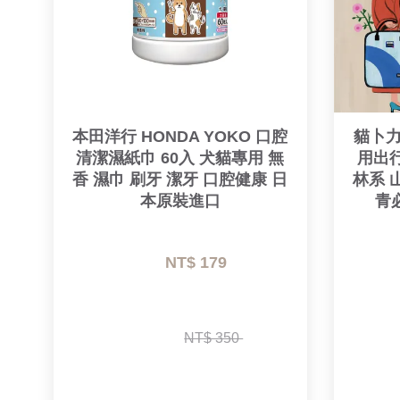
本田洋行 HONDA YOKO 口腔
貓卜力 
清潔濕紙巾 60入 犬貓專用 無
用出行
香 濕巾 刷牙 潔牙 口腔健康 日
林系 
本原裝進口
青
NT$ 179 
NT$ 350 