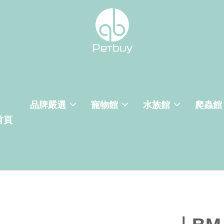
品牌嚴選
寵物館
水族館
爬蟲館
首頁