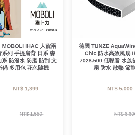
MOBOLI IHAC 人寵兩
德國 TUNZE AquaWind
系列 手提肩背 日系 森
Chic 防水高效風扇 IP
山系 防潑水 防磨 防刮 文
7028.500 低噪音 水
必備 多用包 花色隨機
扇 防水 散熱 節
NT$ 1,399 
NT$ 5,000 
NT$ 1,550 
NT$ 6,60