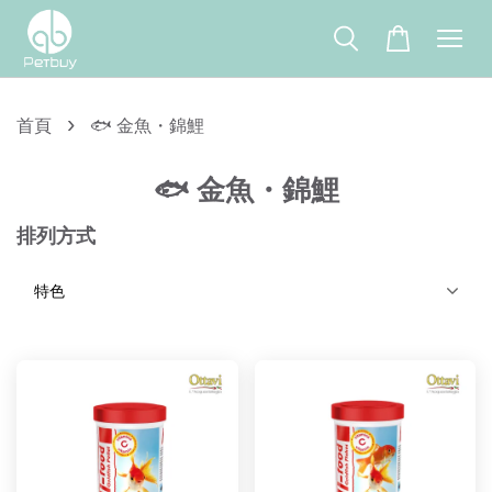
›
首頁
🐟 金魚・錦鯉
🐟 金魚・錦鯉
排列方式