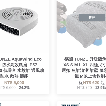
售完
NZE AquaWind Eco
德國 TUNZE 升級版
c 防水高效風扇 IP57
XS S M L XL 四種
500 低噪音 水族缸 通風扇
尾扣 魚缸清潔 缸壁 藻
防水 散熱 節能
鐵 M以上含救刷
NT$ 5,000
從
NT$ 620
起
NT$ 6,600
-24.2%
NT$ 720
-13.9%