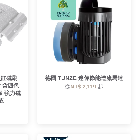
魚缸磁刷
德國 TUNZE 迷你節能造流馬達
尺寸 含四色
從
NT$ 2,119
起
類 強力磁
衣