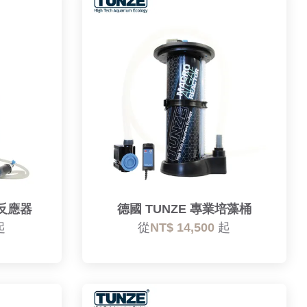
鈣反應器
德國 TUNZE 專業培藻桶
起
從
NT$ 14,500
起