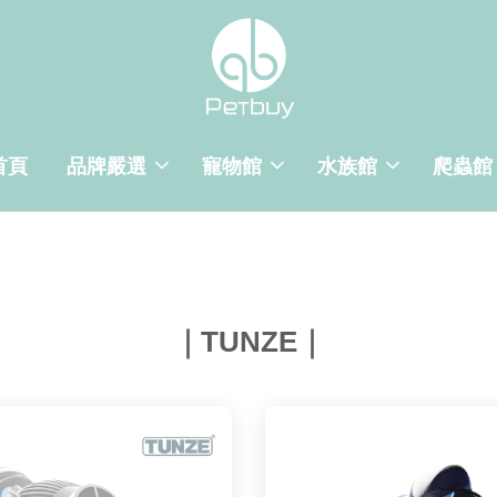
首頁
品牌嚴選
寵物館
水族館
爬蟲館
｜TUNZE｜