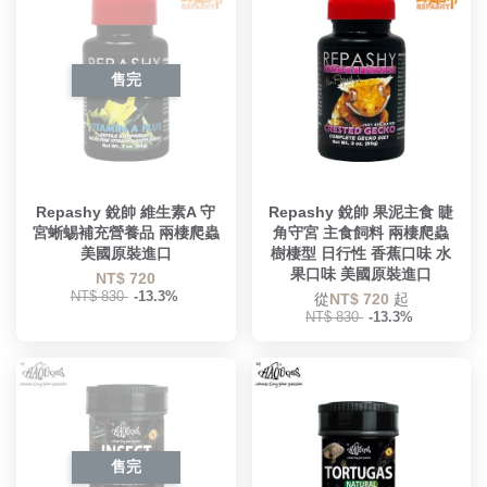
售完
Repashy 銳帥 維生素A 守
Repashy 銳帥 果泥主食 睫
宮蜥蜴補充營養品 兩棲爬蟲
角守宮 主食飼料 兩棲爬蟲
美國原裝進口
樹棲型 日行性 香蕉口味 水
果口味 美國原裝進口
NT$ 720
NT$ 830
-13.3%
從
NT$ 720
起
NT$ 830
-13.3%
售完