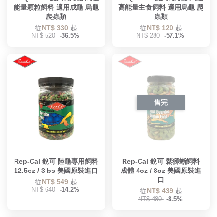
能量顆粒飼料 適用成龜 烏龜
高能量主食飼料 適用烏龜 爬
爬蟲類
蟲類
從
NT$ 330
起
從
NT$ 120
起
NT$ 520
-36.5%
NT$ 280
-57.1%
售完
Rep-Cal 銳可 陸龜專用飼料
Rep-Cal 銳可 鬆獅蜥飼料
12.5oz / 3lbs 美國原裝進口
成體 4oz / 8oz 美國原裝進
口
從
NT$ 549
起
NT$ 640
-14.2%
從
NT$ 439
起
NT$ 480
-8.5%