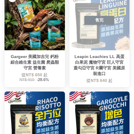
售完
Gargeer 美國加吉兒 鈣粉
Leapin Leachies LL 高蛋
綜合維生素 益生菌 爬蟲類
白果泥 魔物守宮 巨人守宮
守宮 營養素
蓋勾亞守宮 R屬守宮 美國原
裝進口
從
NT$ 650
起
NT$ 910
-28.6%
從
NT$ 640
起