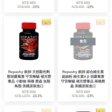
NT$ 600
NT$ 600
NT$ 690
-13%
NT$ 690
-13%
售完
Repashy 銳帥 天然顯色劑
Repashy 銳帥 綜合維生素
類胡蘿蔔素 守宮蜥蜴 補充營
超細粉 維生素A β 胡蘿蔔素
養品 小動物 兩棲 爬蟲 魚類
守宮蜥蜴 補充營養品 兩棲爬
鳥類 美國原裝進口
蟲 美國原裝進口
NT$ 930
NT$ 600
NT$ 1,070
-13.1%
NT$ 690
-13%