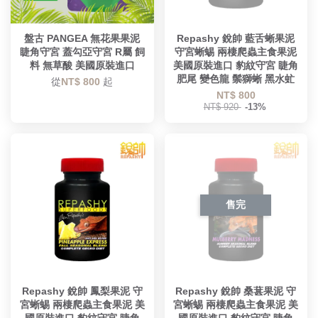
盤古 PANGEA 無花果果泥
Repashy 銳帥 藍舌蜥果泥
睫角守宮 蓋勾亞守宮 R屬 飼
守宮蜥蜴 兩棲爬蟲主食果泥
料 無草酸 美國原裝進口
美國原裝進口 豹紋守宮 睫角
肥尾 變色龍 鬃獅蜥 黑水虻
從
NT$ 800
起
NT$ 800
NT$ 920
-13%
售完
Repashy 銳帥 鳳梨果泥 守
Repashy 銳帥 桑葚果泥 守
宮蜥蜴 兩棲爬蟲主食果泥 美
宮蜥蜴 兩棲爬蟲主食果泥 美