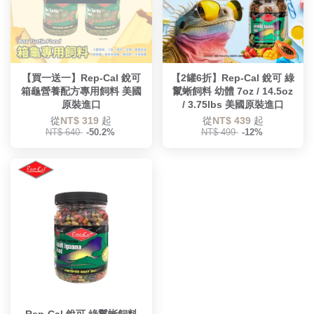
【買一送一】Rep-Cal 銳可
【2罐6折】Rep-Cal 銳可 綠
箱龜營養配方專用飼料 美國
鬣蜥飼料 幼體 7oz / 14.5oz
原裝進口
/ 3.75lbs 美國原裝進口
從
NT$ 319
起
從
NT$ 439
起
NT$ 640
-50.2%
NT$ 499
-12%