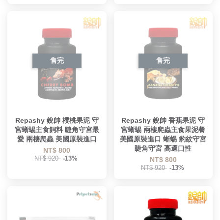
售完
售完
Repashy 銳帥 櫻桃果泥 守
Repashy 銳帥 香蕉果泥 守
宮蜥蜴主食飼料 睫角守宮最
宮蜥蜴 兩棲爬蟲主食果泥餐
愛 兩棲爬蟲 美國原裝進口
美國原裝進口 蜥蜴 豹紋守宮
睫角守宮 高適口性
NT$ 800
NT$ 920
-13%
NT$ 800
NT$ 920
-13%