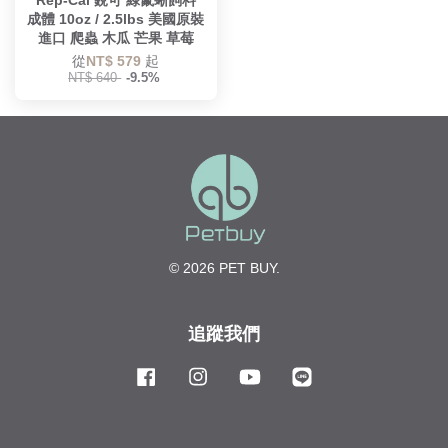
Rep-Cal 銳可 綠鬣蜥飼料
成體 10oz / 2.5lbs 美國原裝
進口 爬蟲 木瓜 芒果 草莓
從
NT$ 579
起
NT$ 640
-9.5%
© 2026 PET BUY.
追蹤我們
Facebook
Instagram
YouTube
Line