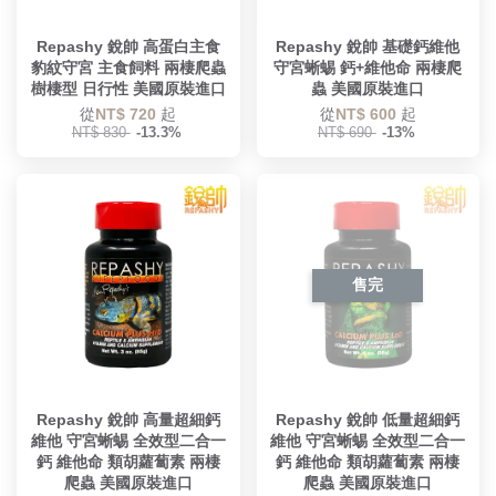
Repashy 銳帥 高蛋白主食
Repashy 銳帥 基礎鈣維他
豹紋守宮 主食飼料 兩棲爬蟲
守宮蜥蜴 鈣+維他命 兩棲爬
樹棲型 日行性 美國原裝進口
蟲 美國原裝進口
從
NT$ 720
起
從
NT$ 600
起
NT$ 830
-13.3%
NT$ 690
-13%
售完
Repashy 銳帥 高量超細鈣
Repashy 銳帥 低量超細鈣
維他 守宮蜥蜴 全效型二合一
維他 守宮蜥蜴 全效型二合一
鈣 維他命 類胡蘿蔔素 兩棲
鈣 維他命 類胡蘿蔔素 兩棲
爬蟲 美國原裝進口
爬蟲 美國原裝進口