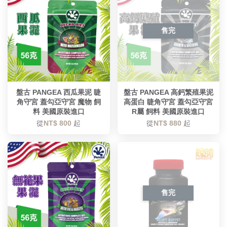
售完
盤古 PANGEA 西瓜果泥 睫
盤古 PANGEA 高鈣繁殖果泥
角守宮 蓋勾亞守宮 魔物 飼
高蛋白 睫角守宮 蓋勾亞守宮
料 美國原裝進口
R屬 飼料 美國原裝進口
從
NT$ 800
起
從
NT$ 880
起
售完