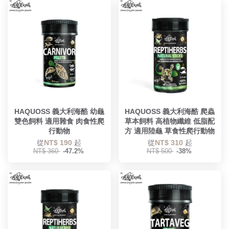
HAQUOSS 義大利海酷 幼龜
HAQUOSS 義大利海酷 爬蟲
雙色飼料 適用雜食 肉食性爬
草本飼料 高植物纖維 低脂配
行動物
方 適用陸龜 草食性爬行動物
從
NT$ 190
起
從
NT$ 310
起
NT$ 360
-47.2%
NT$ 500
-38%