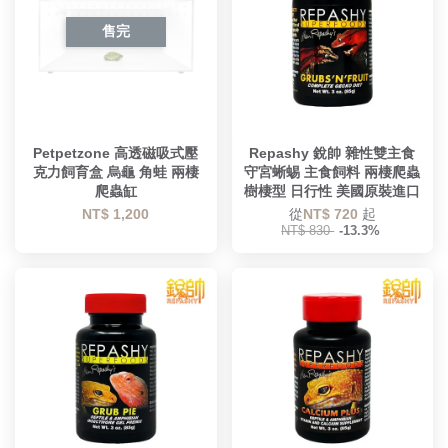
售完
Petpetzone 高透磁吸式壓
Repashy 銳帥 雜性雙主食
克力飼育盒 烏龜 角蛙 兩棲
守宮蜥蜴 主食飼料 兩棲爬蟲
爬蟲缸
樹棲型 日行性 美國原裝進口
NT$ 1,200
從
NT$ 720
起
NT$ 830
-13.3%