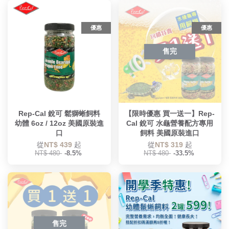
優惠
優惠
售完
Rep-Cal 銳可 鬆獅蜥飼料
【限時優惠 買一送一】Rep-
幼體 6oz / 12oz 美國原裝進
Cal 銳可 水龜營養配方專用
口
飼料 美國原裝進口
從
NT$ 439
起
從
NT$ 319
起
NT$ 480
-8.5%
NT$ 480
-33.5%
售完