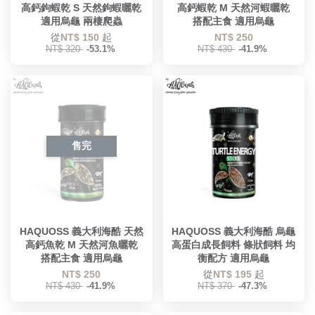
高鈣鉤蝦乾 S 天然鉤蝦曬乾
高鈣蝦乾 M 天然河蝦曬乾
適用烏龜 兩棲爬蟲
搭配主食 適用烏龜
從
NT$ 150
起
NT$ 250
NT$ 320
-53.1%
NT$ 430
-41.9%
售完
HAQUOSS 義大利海酷 天然
HAQUOSS 義大利海酷 烏龜
高鈣魚乾 M 天然河魚曬乾
高蛋白成長飼料 條狀飼料 均
搭配主食 適用烏龜
衡配方 適用烏龜
NT$ 250
從
NT$ 195
起
NT$ 430
-41.9%
NT$ 370
-47.3%