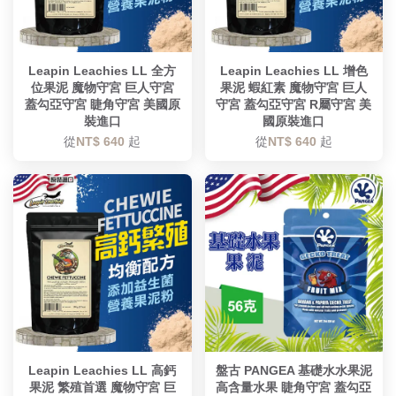
Leapin Leachies LL 全方
Leapin Leachies LL 增色
位果泥 魔物守宮 巨人守宮
果泥 蝦紅素 魔物守宮 巨人
蓋勾亞守宮 睫角守宮 美國原
守宮 蓋勾亞守宮 R屬守宮 美
裝進口
國原裝進口
從
NT$ 640
起
從
NT$ 640
起
Leapin Leachies LL 高鈣
盤古 PANGEA 基礎水水果泥
果泥 繁殖首選 魔物守宮 巨
高含量水果 睫角守宮 蓋勾亞