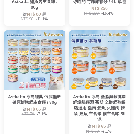
Astkatta 鱷魚肉主食罐 /
你喵的 竹纖維貓砂 / 6L 單包
80g
NT$ 250
NT$ 299
-16.4%
從
NT$ 80
起
NT$ 90
-11.1%
Astkatta 冰島經典 低脂無穀
Astkatta 冰島 低脂無穀健康
健康鮮燉貓主食罐 / 80g
鮮燉貓罐頭 慕斯 全齡貓熟齡
貓適用 雞肉 鮪魚 火雞肉 鯖
從
NT$ 65
起
魚 鱈魚 主食罐 貓主食罐 肉
NT$ 70
-7.1%
泥
從
NT$ 65
起
NT$ 70
-7.1%