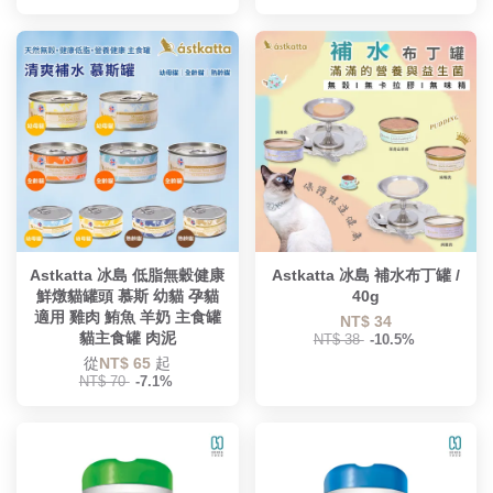
Astkatta 冰島 低脂無穀健康
Astkatta 冰島 補水布丁罐 /
鮮燉貓罐頭 慕斯 幼貓 孕貓
40g
適用 雞肉 鮪魚 羊奶 主食罐
NT$ 34
貓主食罐 肉泥
NT$ 38
-10.5%
從
NT$ 65
起
NT$ 70
-7.1%