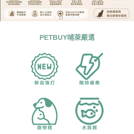
PETBUY哺萊嚴選