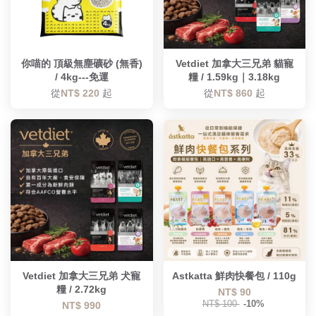
你喵的 頂級無塵礦砂 (無香)
Vetdiet 加拿大三兄弟 貓寵
/ 4kg---免運
糧 / 1.59kg｜3.18kg
從
NT$ 220
起
從
NT$ 860
起
Vetdiet 加拿大三兄弟 犬寵
Astkatta 鮮肉快餐包 / 110g
糧 / 2.72kg
NT$ 90
NT$ 100
-10%
NT$ 990