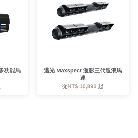
截龍多功能馬
邁光 Maxspect 漩影三代造浪馬
達
起
從
NT$ 10,890
起