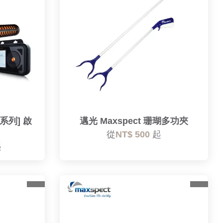
p系列] 啟
邁光 Maxspect 珊瑚多功夾
從
NT$ 500
起
起