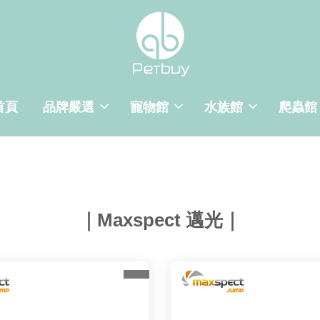
首頁
品牌嚴選
寵物館
水族館
爬蟲館
｜Maxspect 邁光｜