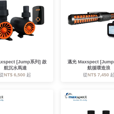
xspect [Jump系列] 啟
邁光 Maxspect [Jum
航沉水馬達
航循環造浪
從
NT$ 6,500
起
從
NT$ 7,450