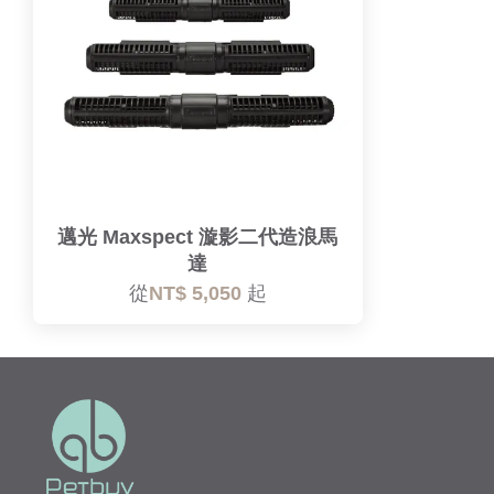
邁光 Maxspect 漩影二代造浪馬
達
從
NT$ 5,050
起