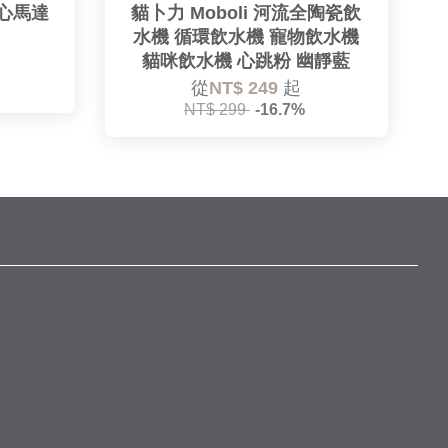
離心馬達
貓卜力 Moboli 河流全陶瓷飲
水機 循環飲水機 寵物飲水機
貓咪飲水機 心跳粉 幽靜藍
從
NT$ 249
起
NT$ 299
-16.7%