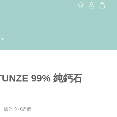
TUNZE 99% 純鈣石
總分:
0
-
0
評價