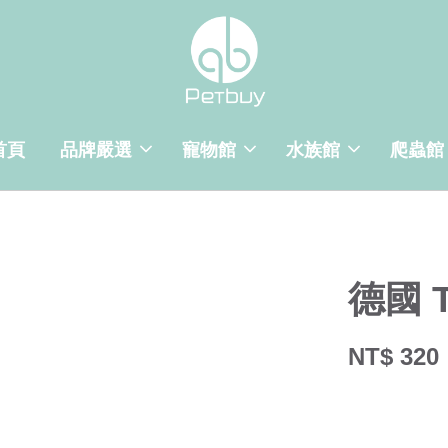
首頁
品牌嚴選
寵物館
水族館
爬蟲館
德國 
NT$ 320