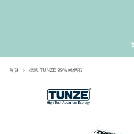
›
首頁
德國 TUNZE 99% 純鈣石