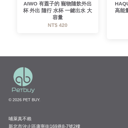
AIWO 有蓋子的 寵物隨飲外出
HAQ
杯 外出 隨行 水杯 一鍵出水 大
高能
容量
NT$ 420
© 2026 PET BUY.
哺萊真不賴
新北市汐止區康寧街169巷8-7號2樓