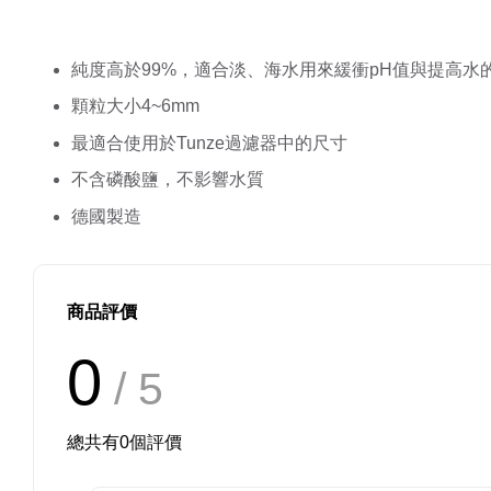
純度高於99%，適合淡、海水用來緩衝pH值與提高水
顆粒大小4~6mm
最適合使用於Tunze過濾器中的尺寸
不含磷酸鹽，不影響水質
德國製造
商品評價
0
/ 5
總共有
0
個評價