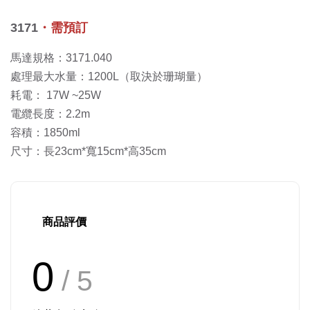
3171
・
需預訂
馬達規格：3171.040
處理最大水量：1200L（取決於珊瑚量）
耗電： 17W ~25W
電纜長度：2.2m
容積：1850ml
尺寸：長23cm*寬15cm*高35cm
商品評價
0
/ 5