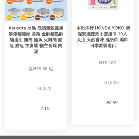
Astkatta 冰島 低脂無穀健康
本田洋行 HONDA YOKO 清
鮮燉貓罐頭 慕斯 全齡貓熟齡
潔安撫雙效手套濕巾 10入 
貓適用 雞肉 鮪魚 火雞肉 鯖
犬用 天然香味 濕紙巾 濕巾 
魚 鱈魚 主食罐 貓主食罐 肉
日本原裝進口
泥
NT$ 162 
        從
NT$ 65 
起

NT$ 330 
NT$ 70 
-50.9%
-7.1%