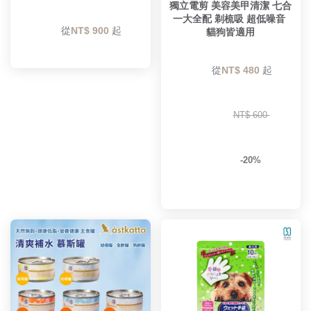
獨立電剪 美容美甲清潔 七合
一大全配 剃梳吸 超低噪音 
        從
NT$ 900 
起

貓狗皆適用
        從
NT$ 480 
起

NT$ 600 
-20%