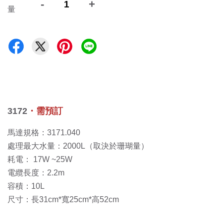
-
+
量
3172
・
需預訂
馬達規格：3171.040
處理最大水量：2000L（取決於珊瑚量）
耗電： 17W ~25W
電纜長度：2.2m
容積：10L
尺寸：長31cm*寬25cm*高52cm