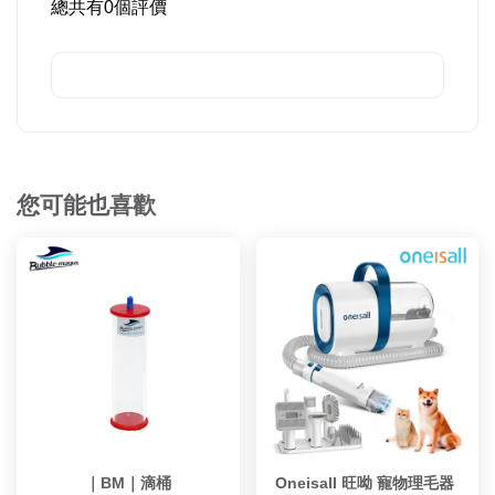
總共有
0
個評價
您可能也喜歡
｜BM｜滴桶
Oneisall 旺呦 寵物理毛器 