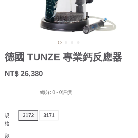
德國 TUNZE 專業鈣反應器
NT$ 26,380
總分:
0
-
0
評價
規
3172
3171
格
數