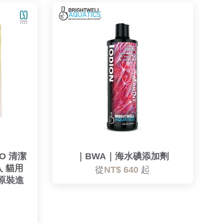
O 清潔
｜BWA｜海水碘添加劑
入 貓用
從
NT$ 640
起
本原裝進