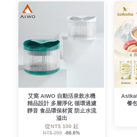
艾窩 AIWO 自動活泉飲水機
Ast
精品設計 多層淨化 循環過濾
餐包 
靜音 食品環保材質 防止水流
溢出
從
NT$ 100
起
NT$ 299
-66.6%