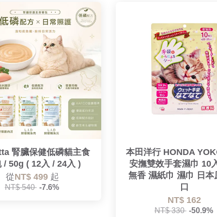
katta 腎臟保健低磷貓主食
本田洋行 HONDA YOK
/ 50g ( 12入 / 24入 )
安撫雙效手套濕巾 10
無香 濕紙巾 濕巾 日
從
NT$ 499
起
口
NT$ 540
-7.6%
NT$ 162
NT$ 330
-50.9%