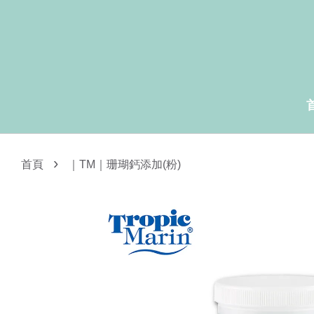
›
首頁
｜TM｜珊瑚鈣添加(粉)