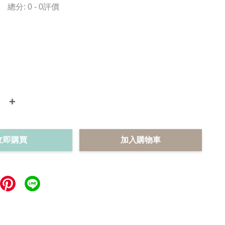
總分:
0
-
0
評價
+
立即購買
加入購物車