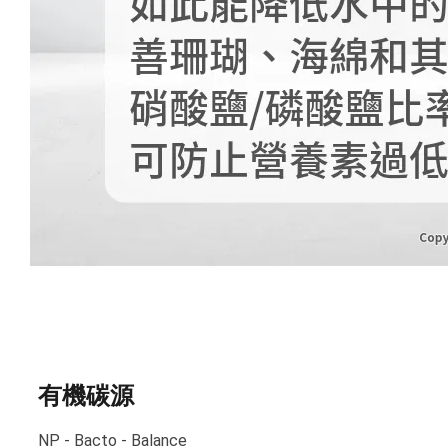
有機碳源
NP - Bacto - Balance