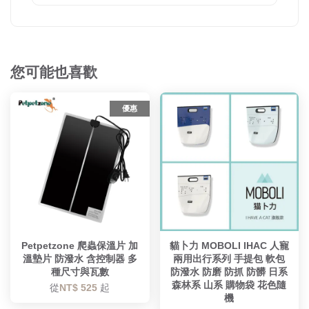
您可能也喜歡
優惠
Petpetzone 爬蟲保溫片 加
貓卜力 MOBOLI IHAC 人寵
溫墊片 防潑水 含控制器 多
兩用出行系列 手提包 軟包
種尺寸與瓦數
防潑水 防磨 防抓 防髒 日系
森林系 山系 購物袋 花色隨
從
NT$ 525
起
機