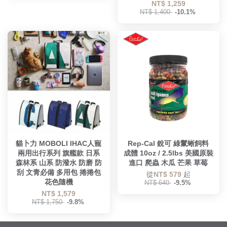
NT$ 1,259
NT$ 1,400
-10.1%
貓卜力 MOBOLI IHAC人寵
Rep-Cal 銳可 綠鬣蜥飼料
兩用出行系列 旗艦款 日系
成體 10oz / 2.5lbs 美國原裝
森林系 山系 防潑水 防磨 防
進口 爬蟲 木瓜 芒果 草莓
刮 文青必備 多用包 捲捲包
從
NT$ 579
起
花色隨機
NT$ 640
-9.5%
NT$ 1,579
NT$ 1,750
-9.8%