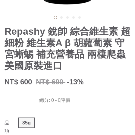
Repashy 銳帥 綜合維生素 超
細粉 維生素A β 胡蘿蔔素 守
宮蜥蜴 補充營養品 兩棲爬蟲
美國原裝進口
NT$ 600
NT$ 690
-13%
總分:
0
-
0
評價
品
85g
項