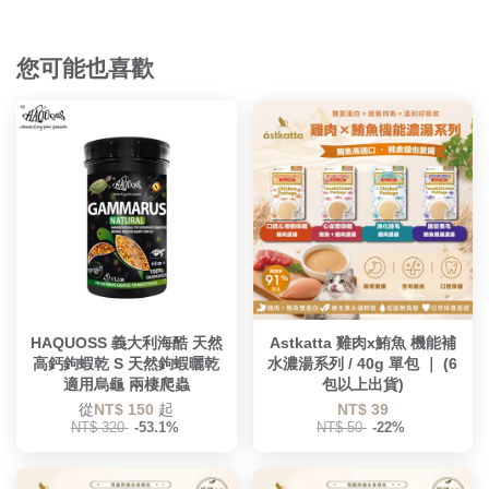
您可能也喜歡
HAQUOSS 義大利海酷 天然
Astkatta 雞肉x鮪魚 機能補
高鈣鉤蝦乾 S 天然鉤蝦曬乾
水濃湯系列 / 40g 單包 ｜ (6
適用烏龜 兩棲爬蟲
包以上出貨)
從
NT$ 150
起
NT$ 39
NT$ 320
-53.1%
NT$ 50
-22%