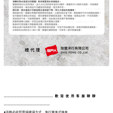
………………………………………
歡
迎
使
用
客
服
聊
聊
……………………………………
♦️
請務必依照賣場建議方式，進行漸進式換食。