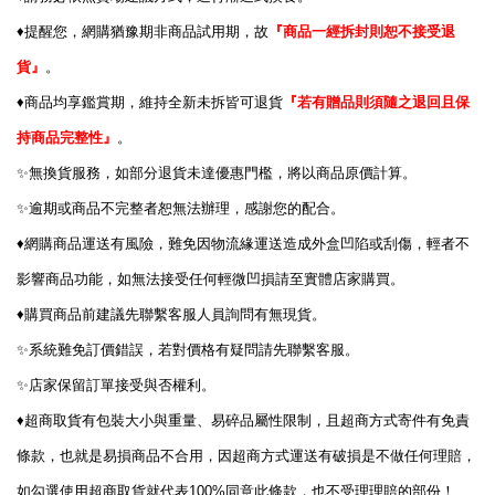
♦️
提醒您，網購猶豫期非商品試用期，故
『商品一經拆封則恕不接受退
貨』
。
♦️
商品均享鑑賞期，維持全新未拆皆可退貨
『若有贈品則須隨之退回且保
持商品完整性』
。
✨
無換貨服務，如部分退貨未達優惠門檻，將以商品原價計算。
✨
逾期或商品不完整者恕無法辦理，感謝您的配合。
♦️
網購商品運送有風險，難免因物流緣運送造成外盒凹陷或刮傷，輕者不
影響商品功能，如無法接受任何輕微凹損請至實體店家購買。
♦️
購買商品前建議先聯繫客服人員詢問有無現貨。
✨
系統難免訂價錯誤，若對價格有疑問請先聯繫客服。
✨
店家保留訂單接受與否權利。
♦️
超商取貨有包裝大小與重量、易碎品屬性限制，且超商方式寄件有免責
條款，也就是易損商品不合用，因超商方式運送有破損是不做任何理賠，
100%
如勾選使用超商取貨就代表
同意此條款，也不受理理賠的部份！