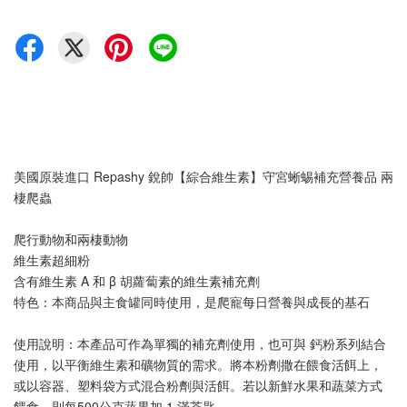
美國原裝進口 Repashy 銳帥【綜合維生素】守宮蜥蜴補充營養品 兩
棲爬蟲
爬行動物和兩棲動物
維生素超細粉
含有維生素 A 和 β 胡蘿蔔素的維生素補充劑
特色：本商品與主食罐同時使用，是爬寵每日營養與成長的基石
使用說明：本產品可作為單獨的補充劑使用，也可與 鈣粉系列結合
使用，以平衡維生素和礦物質的需求。將本粉劑撒在餵食活餌上，
或以容器、塑料袋方式混合粉劑與活餌。若以新鮮水果和蔬菜方式
餵食，則每500公克蔬果加 1 滿茶匙。