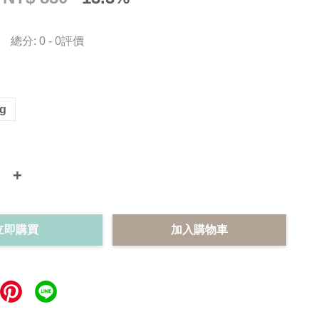
總分:
0
-
0
評價
0g
+
立即購買
加入購物車