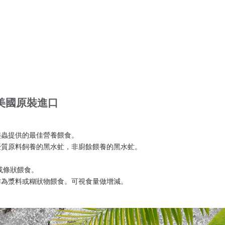
 美國原裝進口
爬蟲提供的最佳營養餵食。
優質原料飼養的黑水虻，非廚餘餵養的黑水虻。
或條狀餵食。 
作為漿料或糊狀物餵食。可視食量做增減。