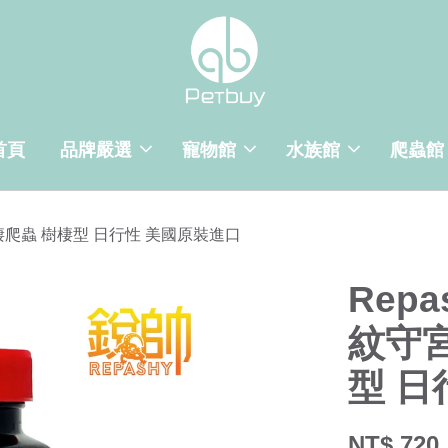
首頁
品牌嚴選
寵物館
水族館
爬蟲館
兩棲爬蟲 樹棲型 日行性 美國原裝進口
Rep
紋守宮
型 日
NT$ 720