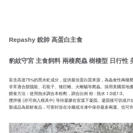
Repashy 銳帥 高蛋白主食
豹紋守宮 主食飼料 兩棲爬蟲 樹棲型 日行性
富含高達75%的黑水虻成分，提供最佳蛋白質來源，為蟲食性兩棲
非常適合鬍鬚龍、石龍子、矮巨蜥、火蜥蜴等爬蟲。採用美國當地
餵食方法：使用熱水調合本粉劑，調合比例 粉 : 熱水 1:2或1:3。
攪拌後 (亦可倒入模具中) 等待凝膠在室溫下凝固。凝固後可切成片
製成品為新鮮食品，可密封並在冷藏或冷凍中保存最多兩週。也可