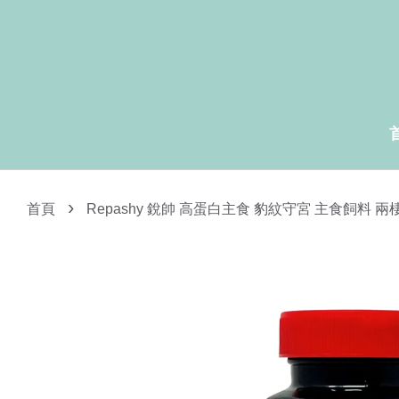
›
首頁
Repashy 銳帥 高蛋白主食 豹紋守宮 主食飼料 