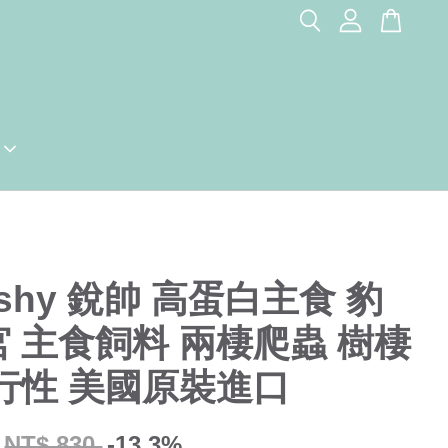
ashy 銳帥 高蛋白主食 豹
 主食飼料 兩棲爬蟲 樹棲
行性 美國原裝進口
NT$ 830
-13.3%