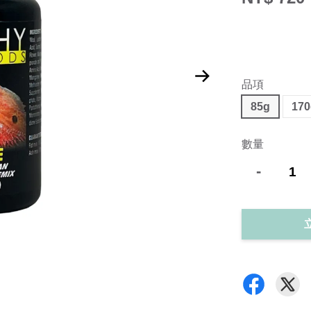
品項
85g
17
數量
-