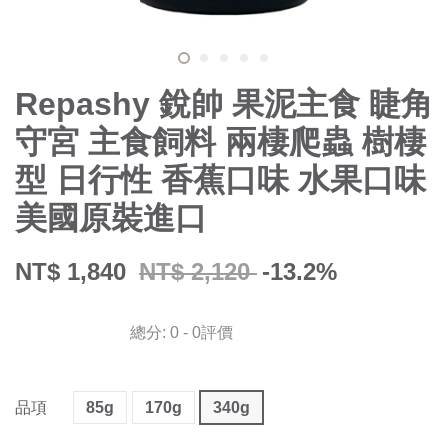
Repashy 銳帥 果泥主食 睫角
守宮 主食飼料 兩棲爬蟲 樹棲
型 日行性 香蕉口味 水果口味
美國原裝進口
NT$ 1,840
NT$ 2,120
-13.2%
總分:
0
-
0
評價
品項
85g
170g
340g