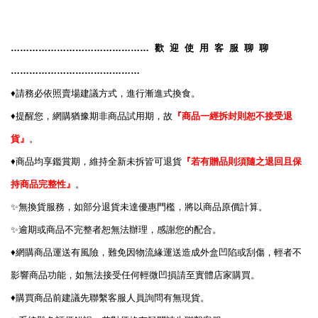
………………………………………
歡
迎
使
用
客
服
聊
聊
……………………………………
♦️
請務必依照賣場建議方式，進行漸進式換食。
♦️
提醒您，網購猶豫期非商品試用期，故
『商品一經拆封則恕不接受退
貨』
。
♦️
商品均享鑑賞期，維持全新未拆皆可退貨
『若有贈品則須隨之退回且保
持商品完整性』
。
✨
無換貨服務，如部分退貨未達優惠門檻，將以商品原價計算。
✨
逾期或商品不完整者恕無法辦理，感謝您的配合。
♦️
網購商品運送有風險，難免因物流緣運送造成外盒凹陷或刮傷，輕者不
影響商品功能，如無法接受任何輕微凹損請至實體店家購買。
♦️
購買商品前建議先聯繫客服人員詢問有無現貨。