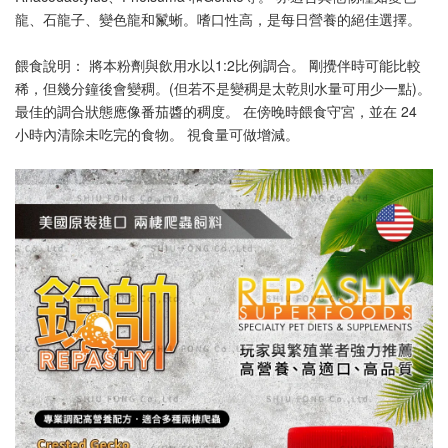
龍、石龍子、變色龍和鬣蜥。嗜口性高，是每日營養的絕佳選擇。
餵食說明： 將本粉劑與飲用水以1:2比例調合。 剛攪伴時可能比較
稀，但幾分鐘後會變稠。(但若不是變稠是太乾則水量可用少一點)。
最佳的調合狀態應像番茄醬的稠度。 在傍晚時餵食守宮，並在 24 
小時內清除未吃完的食物。 視食量可做增減。