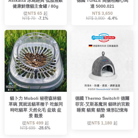
Astkatta 冰島經典 低脂無穀
德國 TUNZE 高揚程離心馬
健康鮮燉貓主食罐 / 80g
達 5000.021
從
NT$ 65
起
NT$ 3,650
NT$ 70
-7.1%
NT$ 3,900
-6.4%
貓卜力 Moboli 秘密森林貓
德國 Thermo Switch® 德爾
草碗 買就送貓草種子 吃飯同
菲宮-艾斯基魔洞 貓咪的宮殿
時吃貓草 天然化毛 盆栽 盆
睡窩 貓窩 貓墊 矯形記憶海
景 觀景
綿
從
NT$ 499
起
從
NT$ 1,180
起
NT$ 699
-28.6%