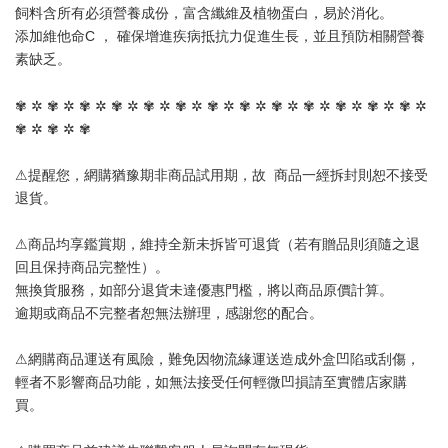
飼料含所有必須營養成份，富含纖維及植物蛋白，易於消化。
添加維他命C ， 確保增進疾病抵抗力促進生長，並且預防相關營養
素缺乏。
✾ ✲ ✾ ✲ ✾ ✲ ✾ ✲ ✾ ✲ ✾ ✲ ✾ ✲ ✾ ✲ ✾ ✲ ✾ ✲ ✾ ✲ ✾ ✲ ✾ ✲ 
✾ ✲ ✾ ✲ ✾
⚠提醒您，網購猶豫期非商品試用期，故  商品一經拆封則恕不接受
退貨。
⚠商品均享鑑賞期，維持全新未拆皆可退貨（若有贈品則須隨之退
回且保持商品完整性）。
無換貨服務，如部分退貨未達優惠門檻，將以商品原價計算。
逾期或商品不完整者恕無法辦理，感謝您的配合。
⚠網購商品運送有風險，難免因物流緣運送造成外盒凹陷或刮傷，
輕者不影響商品功能，如無法接受任何輕微凹損請至實體店家購
買。