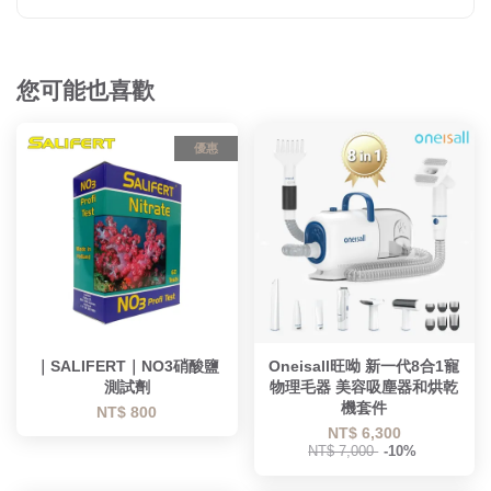
您可能也喜歡
優惠
｜SALIFERT｜NO3硝酸鹽
Oneisall旺呦 新一代8合1寵
測試劑
物理毛器 美容吸塵器和烘乾
機套件
NT$ 800
NT$ 6,300
NT$ 7,000
-10%