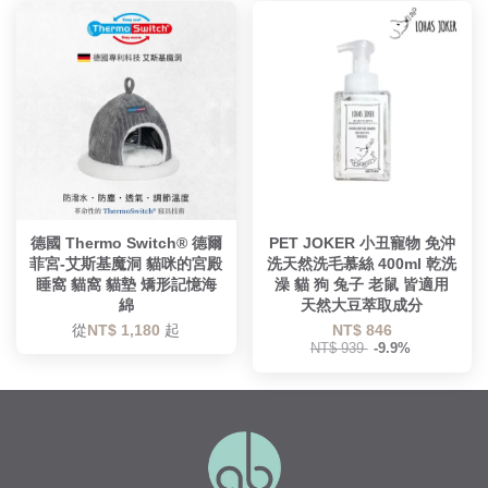
德國 Thermo Switch® 德爾
PET JOKER 小丑寵物 免沖
菲宮-艾斯基魔洞 貓咪的宮殿
洗天然洗毛慕絲 400ml 乾洗
睡窩 貓窩 貓墊 矯形記憶海
澡 貓 狗 兔子 老鼠 皆適用
綿
天然大豆萃取成分
從
NT$ 1,180
起
NT$ 846
NT$ 939
-9.9%