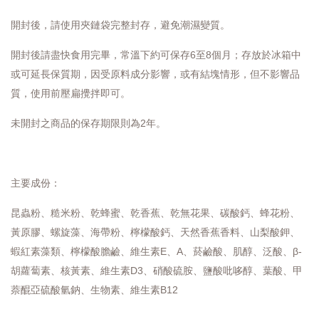
開封後，請使用夾鏈袋完整封存，避免潮濕變質。
開封後請盡快食用完畢，常溫下約可保存6至8個月；存放於冰箱中
或可延長保質期，因受原料成分影響，或有結塊情形，但不影響品
質，使用前壓扁攪拌即可。
未開封之商品的保存期限則為2年。
主要成份：
昆蟲粉、糙米粉、乾蜂蜜、乾香蕉、乾無花果、碳酸鈣、蜂花粉、
黃原膠、螺旋藻、海帶粉、檸檬酸鈣、天然香蕉香料、山梨酸鉀、
蝦紅素藻類、檸檬酸膽鹼、維生素E、A、菸鹼酸、肌醇、泛酸、β-
胡蘿蔔素、核黃素、維生素D3、硝酸硫胺、鹽酸吡哆醇、葉酸、甲
萘醌亞硫酸氫鈉、生物素、維生素B12