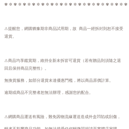
✾ ✲ ✾ ✲ ✾ ✲ ✾ ✲ ✾ ✲ ✾ ✲ ✾ ✲ ✾ ✲ ✾ ✲ ✾ ✲ ✾ ✲ ✾ ✲ ✾ ✲ ✾
⚠提醒您，網購猶豫期非商品試用期，故 商品一經拆封則恕不接受
退貨。
⚠商品均享鑑賞期，維持全新未拆皆可退貨（若有贈品則須隨之退
回且保持商品完整性）。
無換貨服務，如部分退貨未達優惠門檻，將以商品原價計算。
逾期或商品不完整者恕無法辦理，感謝您的配合。
⚠網購商品運送有風險，難免因物流緣運送造成外盒凹陷或刮傷，
輕者不影響商品功能，如無法接受任何輕微凹損請至實體店家購