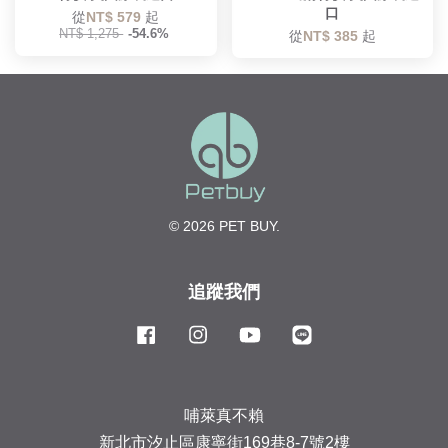
口
從
NT$ 579
起
NT$ 1,275
-54.6%
從
NT$ 385
起
© 2026 PET BUY.
追蹤我們
Facebook
Instagram
YouTube
Line
哺萊真不賴
新北市汐止區康寧街169巷8-7號2樓