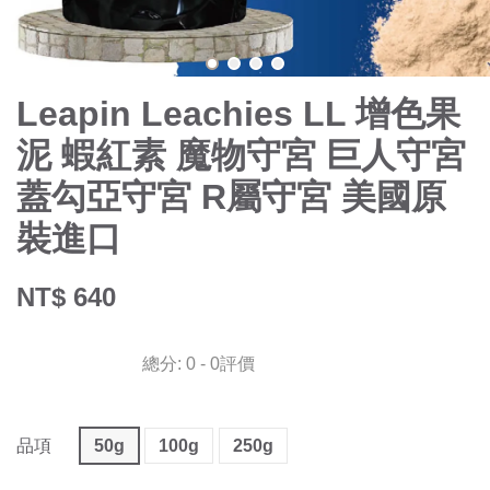
Leapin Leachies LL 增色果
泥 蝦紅素 魔物守宮 巨人守宮
蓋勾亞守宮 R屬守宮 美國原
裝進口
NT$ 640
總分:
0
-
0
評價
品項
50g
100g
250g