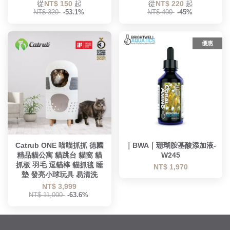
從
NT$ 150
起
從
NT$ 220
起
NT$ 320
-53.1%
NT$ 400
-45%
優惠
Catrub ONE 喵喵抓抓 德國
｜BWA｜珊瑚胺基酸添加液-
精品貓公寓 貓跳台 貓窩 貓
W245
抓板 羽毛 逗貓棒 貓抓毯 睡
NT$ 1,970
墊 發亮小球玩具 易清洗
NT$ 3,999
NT$ 11,000
-63.6%