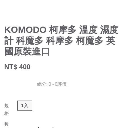
KOMODO 柯摩多 溫度 濕度
計 科魔多 科摩多 柯魔多 英
國原裝進口
NT$ 400
總分:
0
-
0
評價
規
1入
格
數