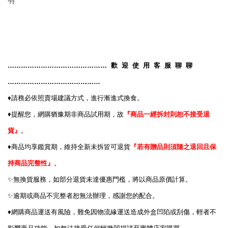
有
………………………………………
歡
迎
使
用
客
服
聊
聊
……………………………………
♦️
請務必依照賣場建議方式，進行漸進式換食。
♦️
提醒您，網購猶豫期非商品試用期，故
『商品一經拆封則恕不接受退
貨』
。
♦️
商品均享鑑賞期，維持全新未拆皆可退貨
『若有贈品則須隨之退回且保
持商品完整性』
。
✨
無換貨服務，如部分退貨未達優惠門檻，將以商品原價計算。
✨
逾期或商品不完整者恕無法辦理，感謝您的配合。
♦️
網購商品運送有風險，難免因物流緣運送造成外盒凹陷或刮傷，輕者不