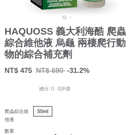
HAQUOSS 義大利海酷 爬蟲
綜合維他液 烏龜 兩棲爬行動
物的綜合補充劑
NT$ 475
NT$ 690
-31.2%
總分:
0
-
0
評價
爬蟲綜合維
55ml
他液
數量