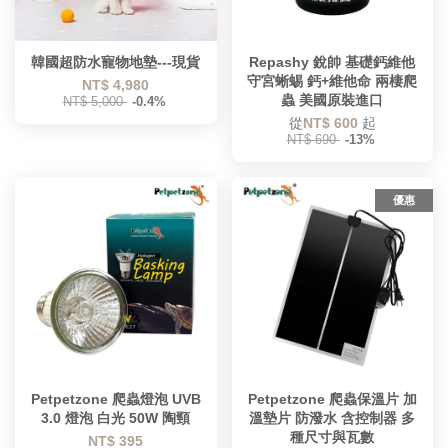
韓國超防水寵物地墊---現貨
Repashy 銳帥 基礎鈣維他
守宮蜥蜴 鈣+維他命 兩棲爬
NT$ 4,980
蟲 美國原裝進口
NT$ 5,000
-0.4%
從
NT$ 600
起
NT$ 690
-13%
優惠
Petpetzone 爬蟲燈泡 UVB
Petpetzone 爬蟲保溫片 加
3.0 燈泡 白光 50W 陶頸
溫墊片 防潑水 含控制器 多
種尺寸與瓦數
NT$ 395