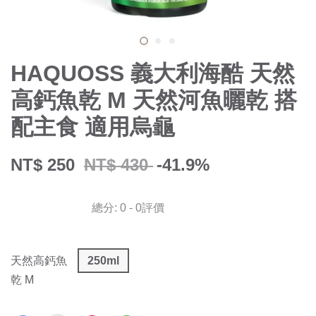
HAQUOSS 義大利海酷 天然
高鈣魚乾 M 天然河魚曬乾 搭
配主食 適用烏龜
NT$ 250
NT$ 430
-41.9%
總分:
0
-
0
評價
天然高鈣魚
250ml
乾 M