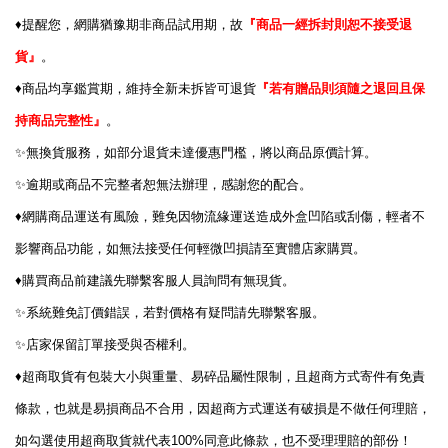
♦️
提醒您，網購猶豫期非商品試用期，故
『商品一經拆封則恕不接受退
貨』
。
♦️
商品均享鑑賞期，維持全新未拆皆可退貨
『若有贈品則須隨之退回且保
持商品完整性』
。
✨
無換貨服務，如部分退貨未達優惠門檻，將以商品原價計算。
✨
逾期或商品不完整者恕無法辦理，感謝您的配合。
♦️
網購商品運送有風險，難免因物流緣運送造成外盒凹陷或刮傷，輕者不
影響商品功能，如無法接受任何輕微凹損請至實體店家購買。
♦️
購買商品前建議先聯繫客服人員詢問有無現貨。
✨
系統難免訂價錯誤，若對價格有疑問請先聯繫客服。
✨
店家保留訂單接受與否權利。
♦️
超商取貨有包裝大小與重量、易碎品屬性限制，且超商方式寄件有免責
條款，也就是易損商品不合用，因超商方式運送有破損是不做任何理賠，
100%
如勾選使用超商取貨就代表
同意此條款，也不受理理賠的部份！