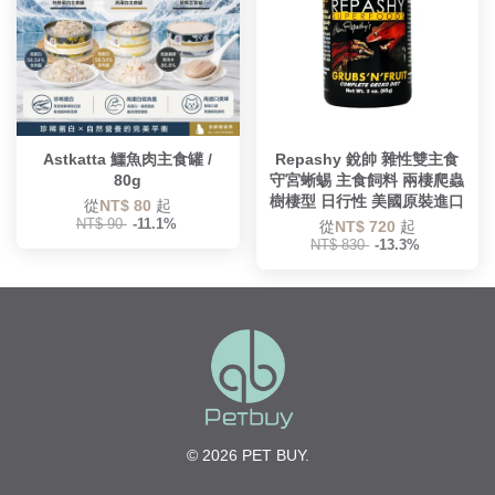
Astkatta 鱷魚肉主食罐 /
Repashy 銳帥 雜性雙主食
80g
守宮蜥蜴 主食飼料 兩棲爬蟲
樹棲型 日行性 美國原裝進口
從
NT$ 80
起
NT$ 90
-11.1%
從
NT$ 720
起
NT$ 830
-13.3%
© 2026 PET BUY.