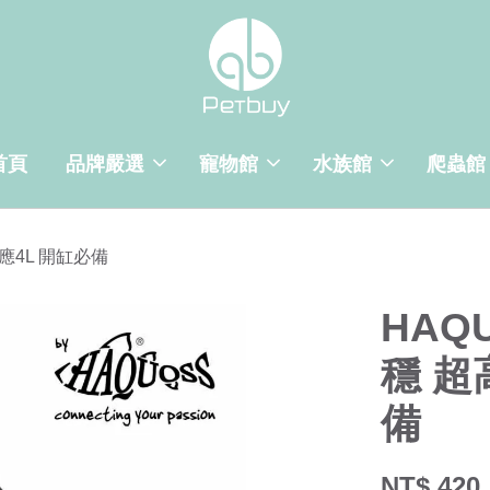
首頁
品牌嚴選
寵物館
水族館
爬蟲館
對應4L 開缸必備
HAQ
穩 超
備
NT$ 420