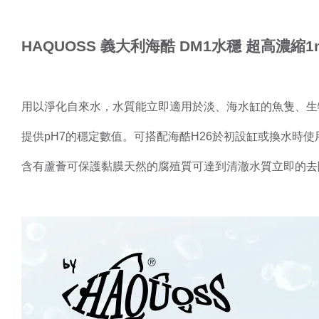
HAQUOSS 義大利海酷 DM1水穩 超高濃縮1
用以淨化自來水，水質能立即適用於淡、海水缸的魚隻、生
提供pH7的穩定數值。可搭配海酷H26於初設缸或換水時使
含有蘆薈可保護黏膜天然的腐殖質可達到清澈水質立即的去