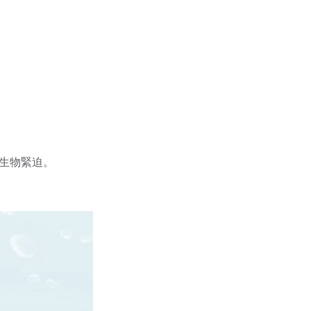
生物緊迫。