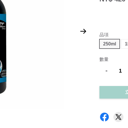
品項
250ml
1
數量
-