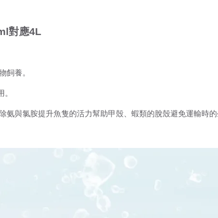
ml對應4L
物飼養。
用。
除氨與氯胺提升魚隻的活力幫助甲殼、蝦類的脫殼避免運輸時的