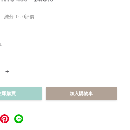
總分:
0
-
0
評價
L
+
立即購買
加入購物車