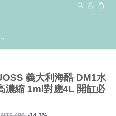
UOSS 義大利海酷 DM1水
高濃縮 1ml對應4L 開缸必
NT$ 490
-14.3%