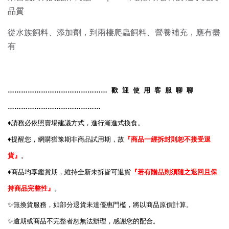
品質
從水族飼料、添加劑，到兩棲爬蟲飼料、營養補充，應有盡
有
………………………………………
歡
迎
使
用
客
服
聊
聊
……………………………………
♦️
請務必依照賣場建議方式，進行漸進式換食。
♦️
提醒您，網購猶豫期非商品試用期，故
『商品一經拆封則恕不接受退
貨』
。
♦️
商品均享鑑賞期，維持全新未拆皆可退貨
『若有贈品則須隨之退回且保
持商品完整性』
。
✨
無換貨服務，如部分退貨未達優惠門檻，將以商品原價計算。
✨
逾期或商品不完整者恕無法辦理，感謝您的配合。