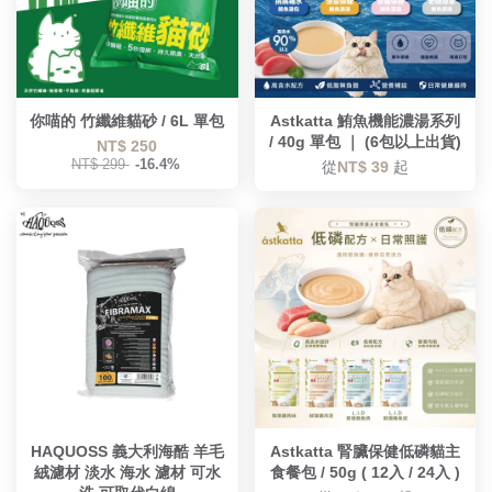
你喵的 竹纖維貓砂 / 6L 單包
Astkatta 鮪魚機能濃湯系列
/ 40g 單包 ｜ (6包以上出貨)
NT$ 250
NT$ 299
-16.4%
從
NT$ 39
起
HAQUOSS 義大利海酷 羊毛
Astkatta 腎臟保健低磷貓主
絨濾材 淡水 海水 濾材 可水
食餐包 / 50g ( 12入 / 24入 )