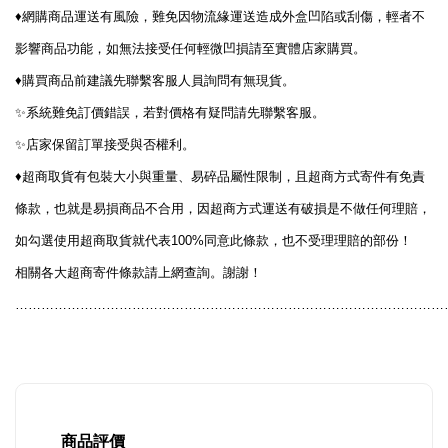
♦️
網購商品運送有風險，難免因物流緣運送造成外盒凹陷或刮傷，輕者不
影響商品功能，如無法接受任何輕微凹損請至實體店家購買。
♦️
購買商品前建議先聯繫客服人員詢問有無現貨。
✨
系統難免訂價錯誤，若對價格有疑問請先聯繫客服。
✨
店家保留訂單接受與否權利。
♦️
超商取貨有包裝大小與重量、易碎品屬性限制，且超商方式寄件有免責
條款，也就是易損商品不合用，因超商方式運送有破損是不做任何理賠，
100%
如勾選使用超商取貨就代表
同意此條款，也不受理理賠的部份！
相關各大超商寄件條款請上網查詢。謝謝！
………………………………………………………………………………………
商品評價