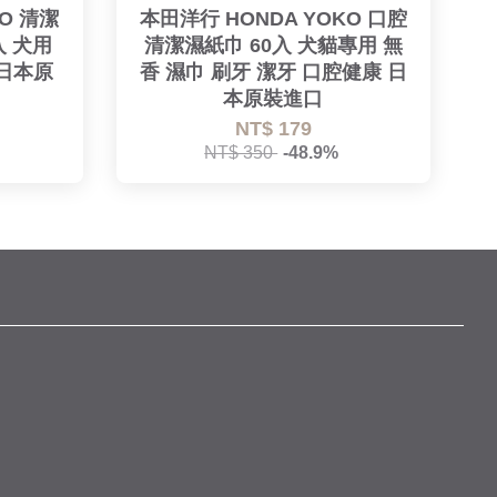
O 清潔
本田洋行 HONDA YOKO 口腔
入 犬用
清潔濕紙巾 60入 犬貓專用 無
 日本原
香 濕巾 刷牙 潔牙 口腔健康 日
本原裝進口
NT$ 179
NT$ 350
-48.9%