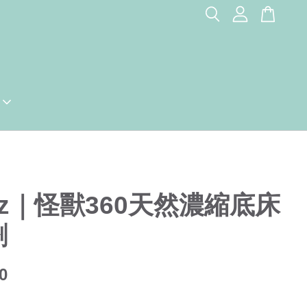
itz｜怪獸360天然濃縮底床
劑
0