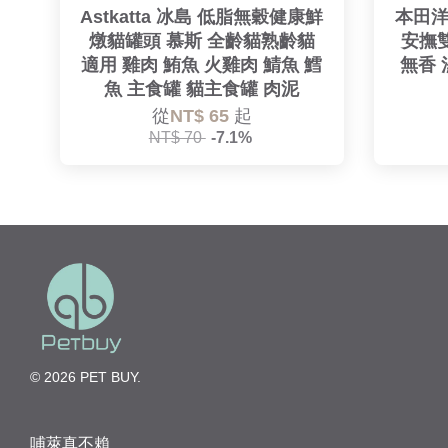
Astkatta 冰島 低脂無穀健康鮮
本田洋
燉貓罐頭 慕斯 全齡貓熟齡貓
安撫雙
適用 雞肉 鮪魚 火雞肉 鯖魚 鱈
無香 
魚 主食罐 貓主食罐 肉泥
從
NT$ 65
起
NT$ 70
-7.1%
© 2026 PET BUY.
哺萊真不賴