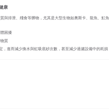
健康
物質與排泄、殘食等髒物，尤其是大型生物如奧斯卡、龍魚、魟
原體困擾
機物質
穩定，進而減少換水與虹吸底砂次數，甚至減少過濾設備中的耗損