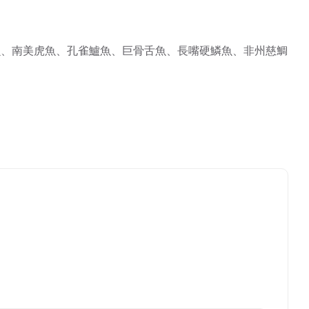
魚、南美虎魚、孔雀鱸魚、巨骨舌魚、長嘴硬鱗魚、非州慈鯛