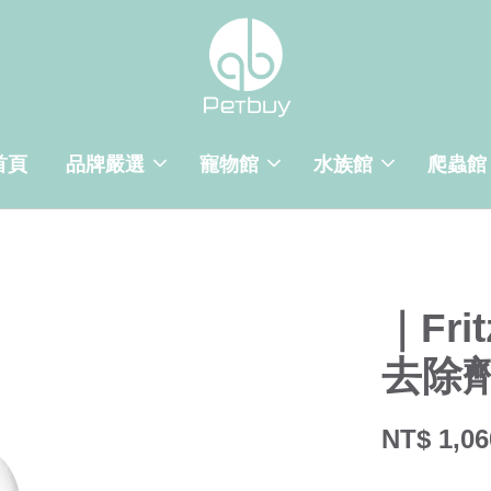
首頁
品牌嚴選
寵物館
水族館
爬蟲館
｜Fr
去除
NT$ 1,06