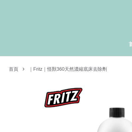
›
首頁
｜Fritz｜怪獸360天然濃縮底床去除劑