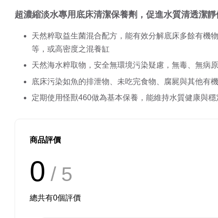
超濃縮淡水專用底床清潔保養劑，促進水質清透潔靜
天然粹取益生菌混合配方，能有效分解底床多餘有機
等，或高密度之混養缸
天然海水粹取物，安全無環境污染疑慮，無毒、無病
底床污染如魚的排泄物、未吃完食物、腐屍與其他有
定期使用怪獸460做為基本保養，能維持水質健康與
商品評價
0
/ 5
總共有
0
個評價