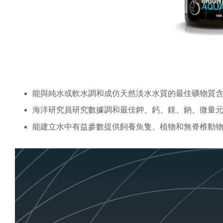
能與純水或軟水調和成仿天然淡水水質的最佳礦物質
海洋研究員研究數據調和最佳鉀、鈣、鎂、鈉、微量
能建立水中有益參數提供飼養魚隻、植物和無脊椎動