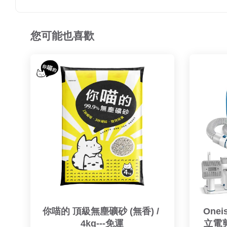
您可能也喜歡
你喵的 頂級無塵礦砂 (無香) / 
One
4kg---免運
立電