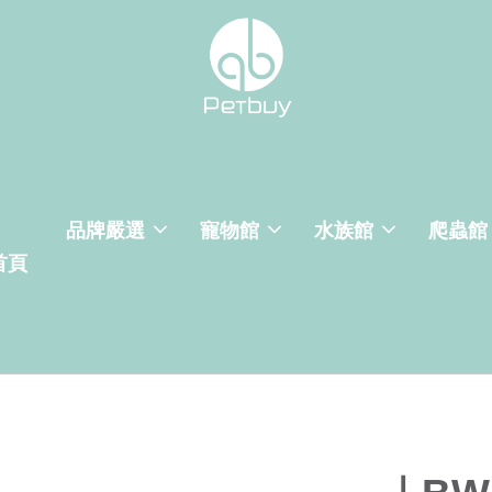
品牌嚴選
寵物館
水族館
爬蟲館
首頁