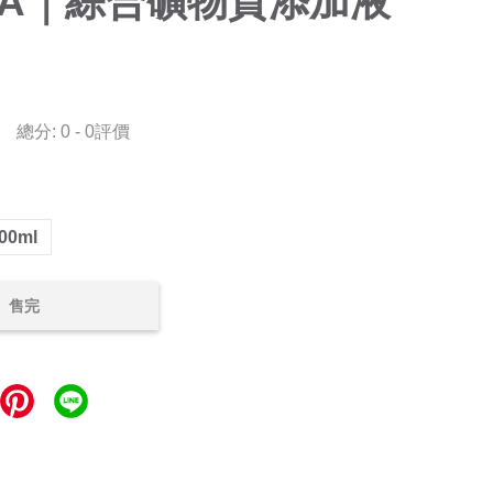
WA｜綜合礦物質添加液
總分:
0
-
0
評價
00ml
售完