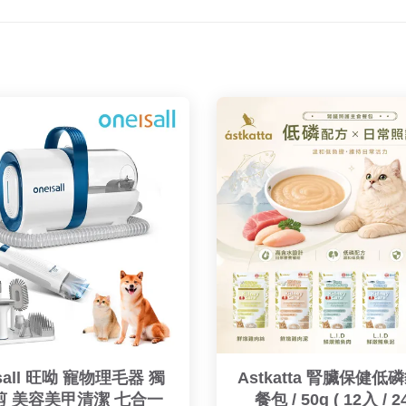
isall 旺呦 寵物理毛器 獨
Astkatta 腎臟保健低
剪 美容美甲清潔 七合一
餐包 / 50g ( 12入 / 2