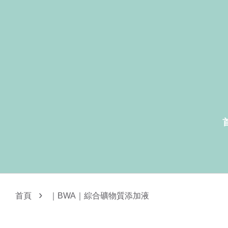
›
首頁
｜BWA｜綜合礦物質添加液