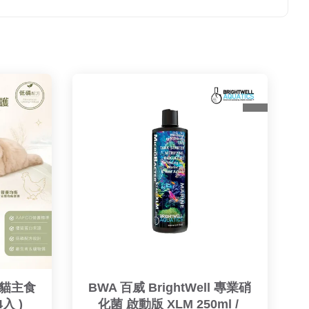
磷貓主食
BWA 百威 BrightWell 專業硝
4入 )
化菌 啟動版 XLM 250ml / 