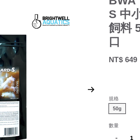
BWA 
S 中
飼料 
口
NT$ 649
規格
50g
數量
-