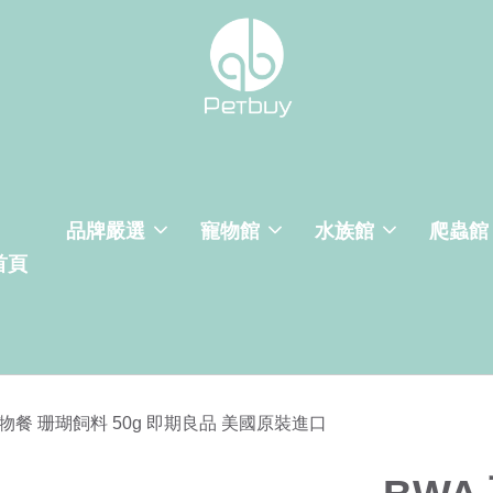
品牌嚴選
寵物館
水族館
爬蟲館
首頁
浮游生物餐 珊瑚飼料 50g 即期良品 美國原裝進口