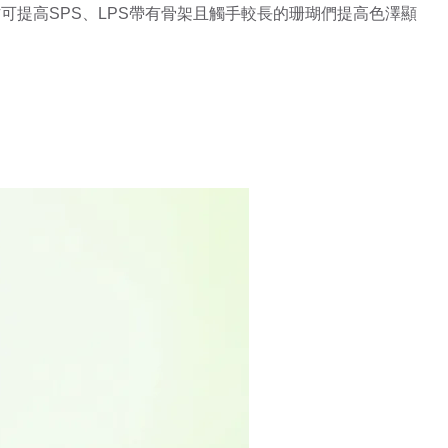
提高SPS、LPS帶有骨架且觸手較長的珊瑚們提高色澤顯