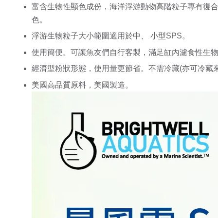
富含生物性顯色成份，海洋浮游動物高階粒子專有復合
色。
浮游生物粒子大小範圍適用於中、 小型SPS。
使用簡便。可讓魚友們自行客製，滿足缸內濾食性生
經濟型粉狀形態，使用量更節省。不需冷藏(亦可冷藏
美國高品質原料，美國製造。