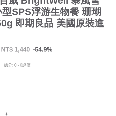
百威 BrightWell 暴風雪
小型SPS浮游生物餐 珊瑚
50g 即期良品 美國原裝進
NT$ 1,440
-54.9%
總分:
0
-
0
評價
+