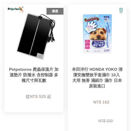
優惠
Petpetzone 爬蟲保溫片 加
本田洋行 HONDA YOKO 清
溫墊片 防潑水 含控制器 多
潔安撫雙效手套濕巾 10入 
種尺寸與瓦數
犬用 無香 濕紙巾 濕巾 日本
原裝進口
        從
NT$ 525 
起

NT$ 162 
NT$ 330 