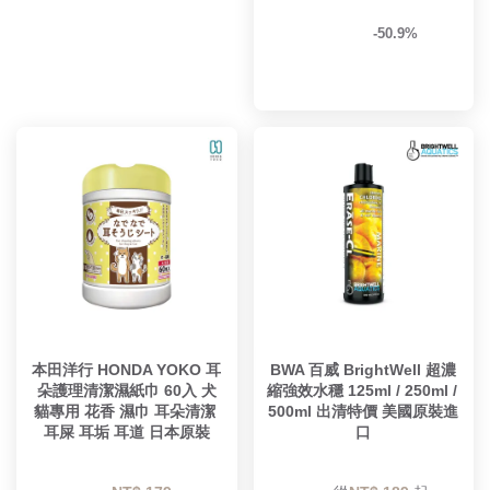
-50.9%
本田洋行 HONDA YOKO 耳
BWA 百威 BrightWell 超濃
朵護理清潔濕紙巾 60入 犬
縮強效水穩 125ml / 250ml / 
貓專用 花香 濕巾 耳朵清潔 
500ml 出清特價 美國原裝進
耳屎 耳垢 耳道 日本原裝
口