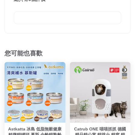
您可能也喜歡
Astkatta 冰島 低脂無穀健康
Catrub ONE 喵喵抓抓 德國
鮮燉貓罐頭 慕斯 全齡貓熟齡
精品貓公寓 貓跳台 貓窩 貓