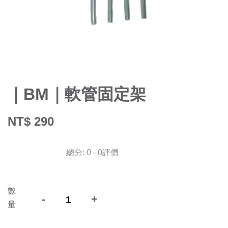
｜BM｜軟管固定架
NT$ 290
總分:
0
-
0
評價
數
-
+
量