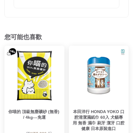
您可能也喜歡
你喵的 頂級無塵礦砂 (無香) 
本田洋行 HONDA YOKO 口
/ 4kg---免運
腔清潔濕紙巾 60入 犬貓專
用 無香 濕巾 刷牙 潔牙 口腔
健康 日本原裝進口