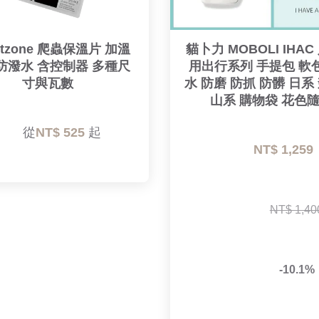
petzone 爬蟲保溫片 加溫
貓卜力 MOBOLI IHA
防潑水 含控制器 多種尺
用出行系列 手提包 軟
寸與瓦數
水 防磨 防抓 防髒 日系 
山系 購物袋 花色
        從
NT$ 525 
起

NT$ 1,259 
NT$ 1,40
-10.1%