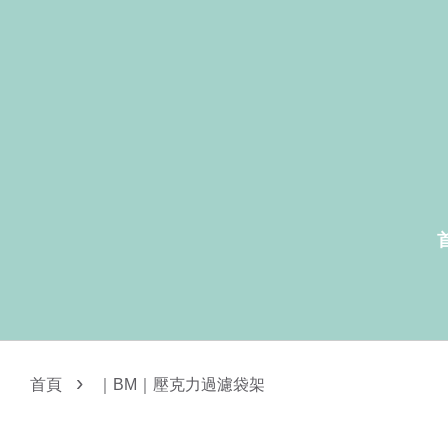
›
首頁
｜BM｜壓克力過濾袋架