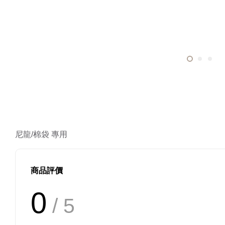
尼龍/棉袋 專用
商品評價
0
/ 5