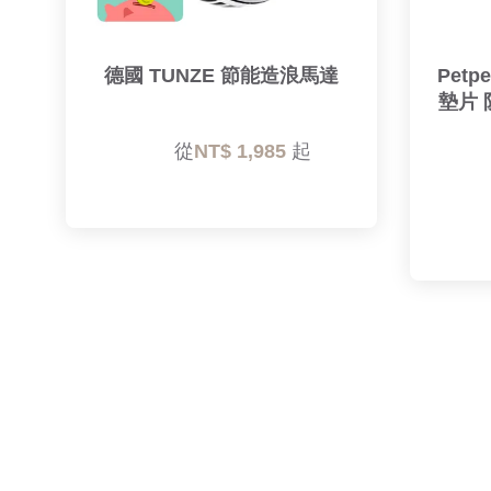
德國 TUNZE 節能造浪馬達
Pet
墊片 
        從
NT$ 1,985 
起
