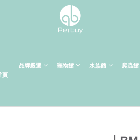
品牌嚴選
寵物館
水族館
爬蟲館
首頁