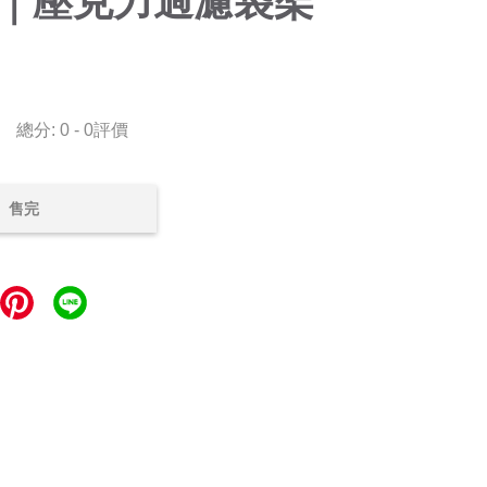
M｜壓克力過濾袋架
總分:
0
-
0
評價
售完