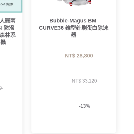
C 人寵兩
Bubble-Magus BM 
包 防潑
CURVE36 錐型針刷蛋白除沫
森林系 
器
隨機
NT$ 28,800 
NT$ 33,120 
0 
-13%