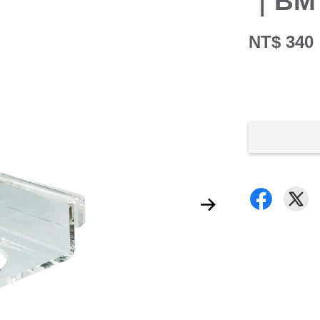
｜B
NT$ 340