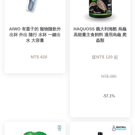
AIWO 有蓋子的 寵物隨飲外
HAQUOSS 義大利海酷 烏龜
出杯 外出 隨行 水杯 一鍵出
高能量主食飼料 適用烏龜 爬
水 大容量
蟲類
NT$ 420 
        從
NT$ 120 
起

NT$ 280 
-57.1%