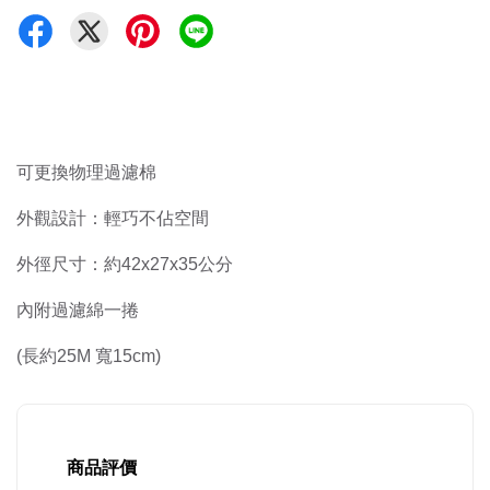
可更換物理過濾棉
外觀設計：輕巧不佔空間
外徑尺寸：約42x27x35公分
內附過濾綿一捲
(長約25M 寬15cm)
商品評價