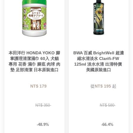
本田洋行 HONDA YOKO 腳
BWA 百威 BrightWell 超濃
掌護理清潔濕巾 60入 犬貓
縮水清淡水 Clarifi-FW 
專用 花香 濕巾 腳底 肉球 肉
125ml 淡水水清 出清特價 
墊 足部清潔 日本原裝進口
美國原裝進口
NT$ 179 
        從
NT$ 195 
起

NT$ 350 
NT$ 580 
-48.9%
-66.4%