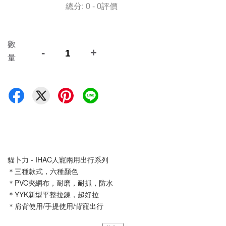
總分:
0
-
0
評價
數
-
+
量
貓卜力 - IHAC人寵兩用出行系列
＊三種款式，六種顏色
＊PVC夾網布，耐磨，耐抓，防水
＊YYK新型平整拉鍊，超好拉
＊肩背使用/手提使用/背寵出行