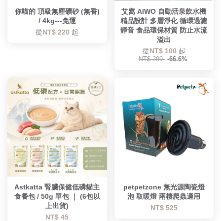
你喵的 頂級無塵礦砂 (無香)
艾窩 AIWO 自動活泉飲水機
/ 4kg---免運
精品設計 多層淨化 循環過濾
靜音 食品環保材質 防止水流
從
NT$ 220
起
溢出
從
NT$ 100
起
NT$ 299
-66.6%
優惠
Astkatta 腎臟保健低磷貓主
petpetzone 無光源陶瓷燈
食餐包 / 50g 單包 ｜ (6包以
泡 取暖燈 兩棲爬蟲適用
上出貨)
NT$ 525
NT$ 45