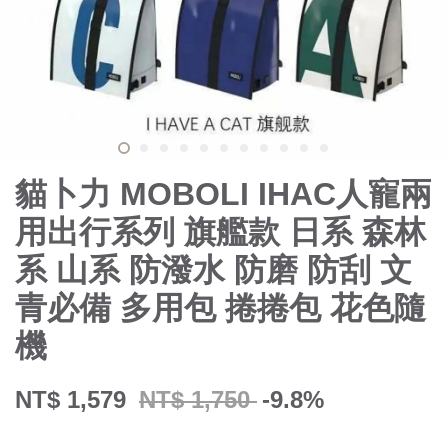
貓卜力 MOBOLI IHAC人寵兩
用出行系列 旗艦款 日系 森林
系 山系 防潑水 防磨 防刮 文
青必備 多用包 捲捲包 花色隨
機
NT$ 1,579
NT$ 1,750
-9.8%