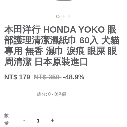
本田洋行 HONDA YOKO 眼
部護理清潔濕紙巾 60入 犬貓
專用 無香 濕巾 淚痕 眼屎 眼
周清潔 日本原裝進口
NT$ 179
NT$ 350
-48.9%
總分:
0
-
0
評價
數
-
+
量