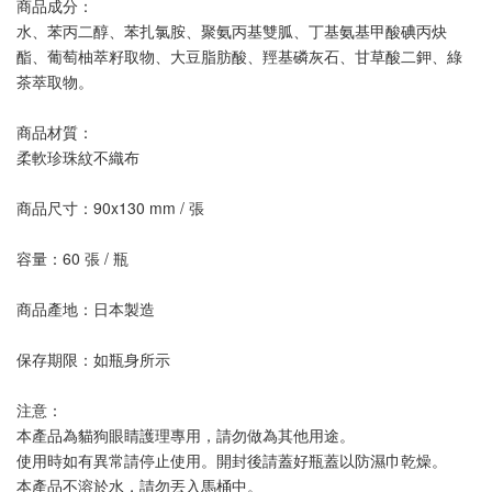
商品成分：
水、苯丙二醇、苯扎氯胺、聚氨丙基雙胍、丁基氨基甲酸碘丙炔
酯、葡萄柚萃籽取物、大豆脂肪酸、羥基磷灰石、甘草酸二鉀、綠
茶萃取物。
商品材質：
柔軟珍珠紋不織布
商品尺寸：90x130 mm / 張
容量：60 張 / 瓶
商品產地：日本製造
保存期限：如瓶身所示
注意： 
本產品為貓狗眼睛護理專用，請勿做為其他用途。
使用時如有異常請停止使用。開封後請蓋好瓶蓋以防濕巾乾燥。
本產品不溶於水，請勿丟入馬桶中。