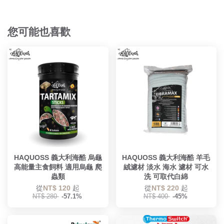
您可能也喜歡
HAQUOSS 義大利海酷 烏龜
HAQUOSS 義大利海酷 羊毛
高能量主食飼料 適用烏龜 爬
絨濾材 淡水 海水 濾材 可水
蟲類
洗 可取代白綿
從
NT$ 120
起
從
NT$ 220
起
NT$ 280
-57.1%
NT$ 400
-45%