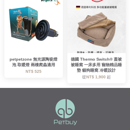
優惠
petpetzone 無光源陶瓷燈
德國 Thermo Switch® 蓋被
泡 取暖燈 兩棲爬蟲適用
被睡窩 一床多用 寵物精品睡
墊 貓狗睡窩 冷暖設計
NT$ 525
從
NT$ 1,900
起