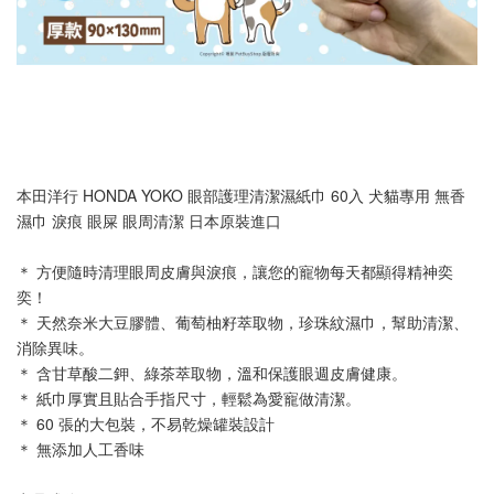
本田洋行 HONDA YOKO 眼部護理清潔濕紙巾 60入 犬貓專用 無香 
濕巾 淚痕 眼屎 眼周清潔 日本原裝進口
＊ 方便隨時清理眼周皮膚與淚痕，讓您的寵物每天都顯得精神奕
奕！
＊ 天然奈米大豆膠體、葡萄柚籽萃取物，珍珠紋濕巾，幫助清潔、
消除異味。
＊ 含甘草酸二鉀、綠茶萃取物，溫和保護眼週皮膚健康。
＊ 紙巾厚實且貼合手指尺寸，輕鬆為愛寵做清潔。
＊ 60 張的大包裝，不易乾燥罐裝設計
＊ 無添加人工香味