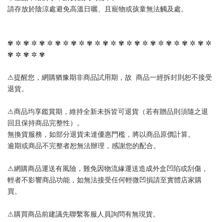
請存放於陰涼處避免高溫日曬、且寵物或孩童無法觸及處。
✾ ✲ ✾ ✲ ✾ ✲ ✾ ✲ ✾ ✲ ✾ ✲ ✾ ✲ ✾ ✲ ✾ ✲ ✾ ✲ ✾ ✲ ✾ ✲ ✾ ✲ 
✾ ✲ ✾ ✲ ✾
⚠提醒您，網購猶豫期非商品試用期，故  商品一經拆封則恕不接受
退貨。
⚠商品均享鑑賞期，維持全新未拆皆可退貨（若有贈品則須隨之退
回且保持商品完整性）。
無換貨服務，如部分退貨未達優惠門檻，將以商品原價計算。
逾期或商品不完整者恕無法辦理，感謝您的配合。
⚠網購商品運送有風險，難免因物流緣運送造成外盒凹陷或刮傷，
輕者不影響商品功能，如無法接受任何輕微凹損請至實體店家購
買。
⚠購買商品前建議先聯繫客服人員詢問有無現貨。