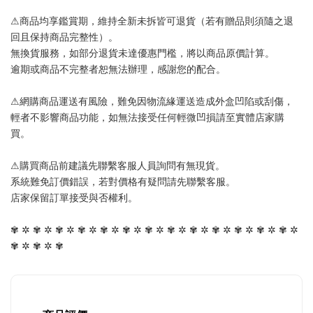
⚠商品均享鑑賞期，維持全新未拆皆可退貨（若有贈品則須隨之退
回且保持商品完整性）。
無換貨服務，如部分退貨未達優惠門檻，將以商品原價計算。
逾期或商品不完整者恕無法辦理，感謝您的配合。
⚠網購商品運送有風險，難免因物流緣運送造成外盒凹陷或刮傷，
輕者不影響商品功能，如無法接受任何輕微凹損請至實體店家購
買。
⚠購買商品前建議先聯繫客服人員詢問有無現貨。
系統難免訂價錯誤，若對價格有疑問請先聯繫客服。
店家保留訂單接受與否權利。
✾ ✲ ✾ ✲ ✾ ✲ ✾ ✲ ✾ ✲ ✾ ✲ ✾ ✲ ✾ ✲ ✾ ✲ ✾ ✲ ✾ ✲ ✾ ✲ ✾ ✲ 
✾ ✲ ✾ ✲ ✾