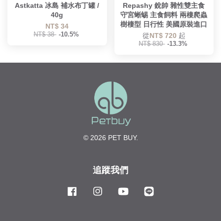
Astkatta 冰島 補水布丁罐 /
Repashy 銳帥 雜性雙主食
40g
守宮蜥蜴 主食飼料 兩棲爬蟲
樹棲型 日行性 美國原裝進口
NT$ 34
NT$ 38
-10.5%
從
NT$ 720
起
NT$ 830
-13.3%
© 2026 PET BUY.
追蹤我們
Facebook
Instagram
YouTube
Line