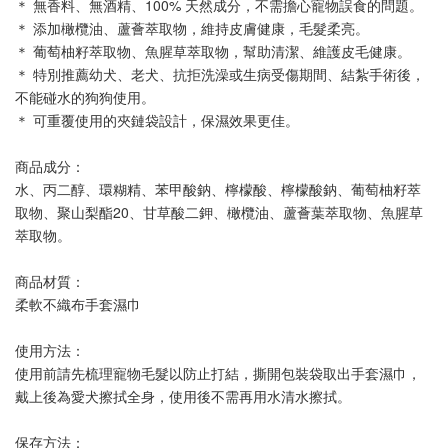
＊ 無香料、無酒精、100% 天然成分，不需擔心寵物誤食的問題。 
＊ 添加橄欖油、蘆薈萃取物，維持皮膚健康，毛髮柔亮。
＊ 葡萄柚籽萃取物、魚腥草萃取物，幫助清潔、維護皮毛健康。
＊ 特別推薦幼犬、老犬、抗拒洗澡或生病受傷期間、結紮手術後，
不能碰水的狗狗使用。
＊ 可重覆使用的夾鏈袋設計，保濕效果更佳。
商品成分：
水、丙二醇、環糊精、苯甲酸鈉、檸檬酸、檸檬酸鈉、葡萄柚籽萃
取物、聚山梨酯20、甘草酸二鉀、橄欖油、蘆薈葉萃取物、魚腥草
萃取物。
商品材質：
柔軟不織布手套濕巾
使用方法：
使用前請先梳理寵物毛髮以防止打結，撕開包裝袋取出手套濕巾，
戴上後為愛犬擦拭全身，使用後不需再用水清水擦拭。
保存方法：