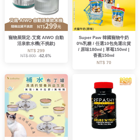
寵物展限定-艾窩 AIWO 自動
Super Paw 韓國寵物牛奶
活泉飲水機(不挑款)
0%乳糖 / 任選10包免運出貨
/ 原味180ml | 草莓150ml |
NT$ 299
香蕉150ml
NT$ 800
-62.6%
NT$ 70