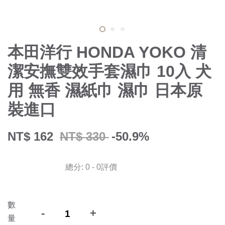
本田洋行 HONDA YOKO 清
潔安撫雙效手套濕巾 10入 犬
用 無香 濕紙巾 濕巾 日本原
裝進口
NT$ 162
NT$ 330
-50.9%
總分:
0
-
0
評價
數
-
+
量