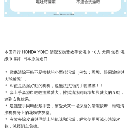
本田洋行 HONDA YOKO 清潔安撫雙效手套濕巾 10入 犬用 無香 濕
紙巾 濕巾 日本原裝進口
＊ 徹底清除平時不易擦拭的小面積污垢（例如：耳垢、眼周淚痕與
肉球縫隙）。
＊ 即使是活潑好動的狗狗，也無法抗拒的手套摸摸！！
＊ 套上手套濕巾輕輕撫摸愛犬，擦拭清潔同時增加與愛犬的互動，
達到安撫效果。
＊ 建議雙手同時配戴手套，幫愛犬來一場深層的清潔按摩，輕鬆清
潔狗狗身上的花粉或灰塵。
＊ 有效去除皮膚與毛髮上的氣味和污垢，經常使用可減少洗澡次
數，減輕飼主負擔。