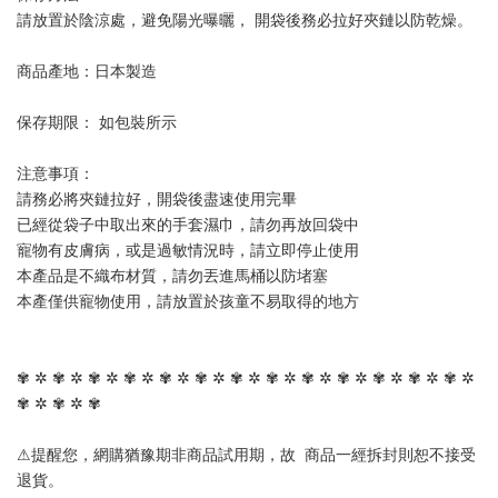
請放置於陰涼處，避免陽光曝曬， 開袋後務必拉好夾鏈以防乾燥。
商品產地：日本製造
保存期限： 如包裝所示
注意事項： 
請務必將夾鏈拉好，開袋後盡速使用完畢
已經從袋子中取出來的手套濕巾，請勿再放回袋中
寵物有皮膚病，或是過敏情況時，請立即停止使用
本產品是不織布材質，請勿丟進馬桶以防堵塞
本產僅供寵物使用，請放置於孩童不易取得的地方
✾ ✲ ✾ ✲ ✾ ✲ ✾ ✲ ✾ ✲ ✾ ✲ ✾ ✲ ✾ ✲ ✾ ✲ ✾ ✲ ✾ ✲ ✾ ✲ ✾ ✲ 
✾ ✲ ✾ ✲ ✾
⚠提醒您，網購猶豫期非商品試用期，故  商品一經拆封則恕不接受
退貨。