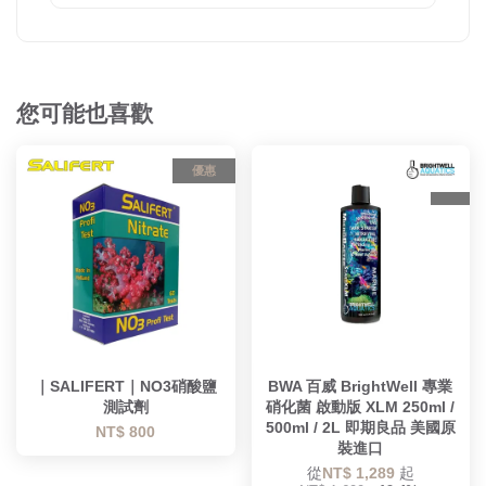
您可能也喜歡
優惠
｜SALIFERT｜NO3硝酸鹽
BWA 百威 BrightWell 專業
測試劑
硝化菌 啟動版 XLM 250ml /
500ml / 2L 即期良品 美國原
NT$ 800
裝進口
從
NT$ 1,289
起