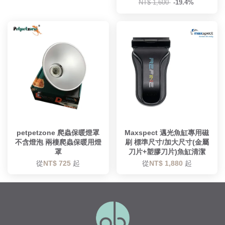
NT$ 1,600
-19.4%
petpetzone 爬蟲保暖燈罩
Maxspect 邁光魚缸專用磁
不含燈泡 兩棲爬蟲保暖用燈
刷 標準尺寸/加大尺寸(金屬
罩
刀片+塑膠刀片)魚缸清潔
從
NT$ 725
起
從
NT$ 1,880
起