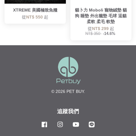
XTREME 美國極致魚糧
貓卜力 Moboli 寵物絨墊 貓
狗 睡墊 外出籠墊 毛球 逗貓
從
NT$ 550
起
柔軟 柔毛 軟墊
從
NT$ 299
起
NT$ 350
-14.6%
© 2026 PET BUY.
追蹤我們
Facebook
Instagram
YouTube
Line