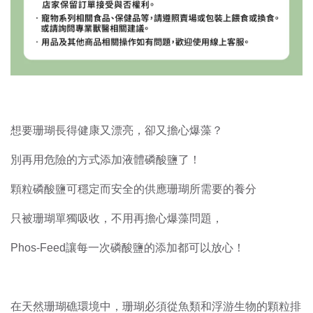
想要珊瑚長得健康又漂亮，卻又擔心爆藻？
別再用危險的方式添加液體磷酸鹽了！
顆粒磷酸鹽可穩定而安全的供應珊瑚所需要的養分
只被珊瑚單獨吸收，不用再擔心爆藻問題，
Phos-Feed讓每一次磷酸鹽的添加都可以放心！
在天然珊瑚礁環境中，珊瑚必須從魚類和浮游生物的顆粒排