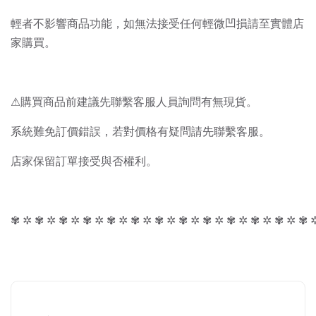
輕者不影響商品功能，如無法接受任何輕微凹損請至實體店
家購買。
⚠購買商品前建議先聯繫客服人員詢問有無現貨。
系統難免訂價錯誤，若對價格有疑問請先聯繫客服。
店家保留訂單接受與否權利。
✾ ✲ ✾ ✲ ✾ ✲ ✾ ✲ ✾ ✲ ✾ ✲ ✾ ✲ ✾ ✲ ✾ ✲ ✾ ✲ ✾ ✲ ✾ ✲ ✾ 