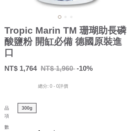
Tropic Marin TM 珊瑚助長磷
酸鹽粉 開缸必備 德國原裝進
口
NT$ 1,764
NT$ 1,960
-10%
總分:
0
-
0
評價
品
300g
項
數