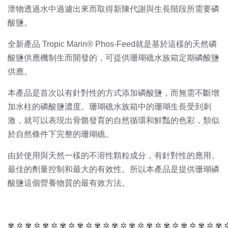
泄物透過水中過濾出來而取得新陳代謝與生長階段所需要磷
酸鹽。
全新產品 Tropic Marin® Phos-Feed就是基於這樣的天然磷
酸鹽供應機制生而開發的，可提供珊瑚礁水族箱定期磷酸鹽
供應。
本產品是首次以有針對性的方式添加磷酸鹽，而無需不斷增
加水柱的磷酸鹽濃度。珊瑚礁水族箱中的珊瑚生長受到刺
激，就可以表現出骨骼發育的自然循環和鮮豔的色彩，類似
於自然條件下完整的珊瑚礁。
由於使用與天然一樣的不溶性顆粒成分，有針對性的應用、
最佳的劑量控制和最大的有效性。所以本產品是提供珊瑚磷
酸鹽這個營養物質的最有效方法。
✾ ✲ ✾ ✲ ✾ ✲ ✾ ✲ ✾ ✲ ✾ ✲ ✾ ✲ ✾ ✲ ✾ ✲ ✾ ✲ ✾ ✲ ✾ ✲ ✾ 