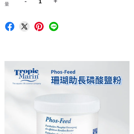
-
+
量