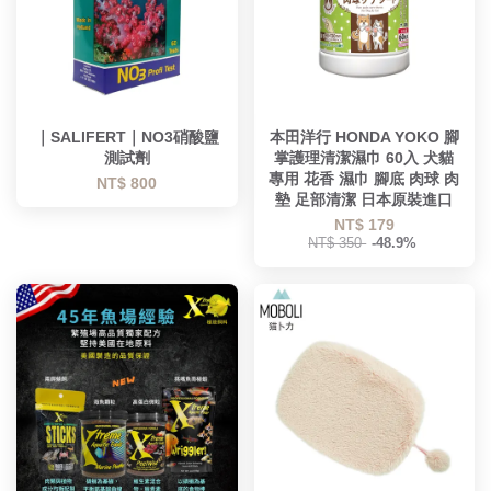
｜SALIFERT｜NO3硝酸鹽
本田洋行 HONDA YOKO 腳
測試劑
掌護理清潔濕巾 60入 犬貓
專用 花香 濕巾 腳底 肉球 肉
NT$ 800
墊 足部清潔 日本原裝進口
NT$ 179
NT$ 350
-48.9%