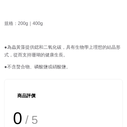
規格：200g｜400g
●為蟲黃藻提供鍶和二氧化碳，具有生物學上理想的結晶形
式，從而支持珊瑚的健康生長。
●不含螯合物、磷酸鹽或硝酸鹽。
商品評價
0
/ 5