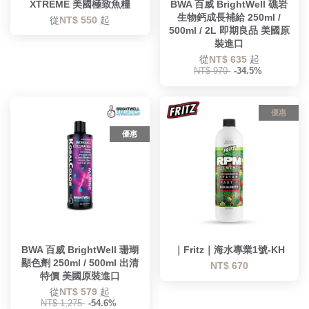
XTREME 美國極致魚糧
BWA 百威 BrightWell 礁岩
生物鈣成長補給 250ml /
從
NT$ 550
起
500ml / 2L 即期良品 美國原
裝進口
從
NT$ 635
起
NT$ 970
-34.5%
優惠
優惠
BWA 百威 BrightWell 珊瑚
｜Fritz｜海水專業1號-KH
顯色劑 250ml / 500ml 出清
NT$ 670
特價 美國原裝進口
從
NT$ 579
起
NT$ 1,275
-54.6%