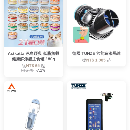
Astkatta 冰島經典 低脂無穀
德國 TUNZE 節能造浪馬達
健康鮮燉貓主食罐 / 80g
從
NT$ 1,985
起
從
NT$ 65
起
NT$ 70
-7.1%