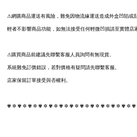
⚠網購商品運送有風險，難免因物流緣運送造成外盒凹陷或
輕者不影響商品功能，如無法接受任何輕微凹損請至實體店
⚠購買商品前建議先聯繫客服人員詢問有無現貨。
系統難免訂價錯誤，若對價格有疑問請先聯繫客服。
店家保留訂單接受與否權利。
✾ ✲ ✾ ✲ ✾ ✲ ✾ ✲ ✾ ✲ ✾ ✲ ✾ ✲ ✾ ✲ ✾ ✲ ✾ ✲ ✾ ✲ ✾ ✲ ✾