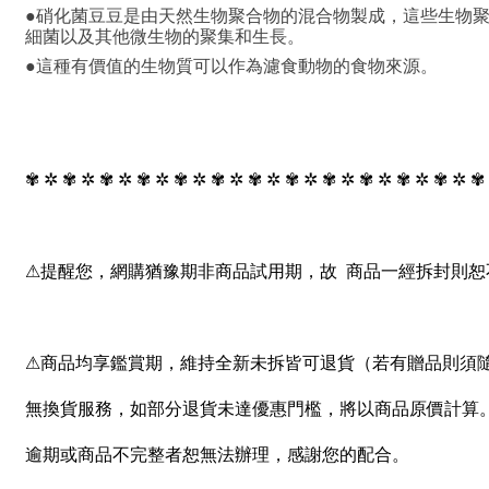
●硝化菌豆豆是由天然生物聚合物的混合物製成，這些生物
細菌以及其他微生物的聚集和生長。
●這種有價值的生物質可以作為濾食動物的食物來源。
✾ ✲ ✾ ✲ ✾ ✲ ✾ ✲ ✾ ✲ ✾ ✲ ✾ ✲ ✾ ✲ ✾ ✲ ✾ ✲ ✾ ✲ ✾ ✲ ✾
⚠提醒您，網購猶豫期非商品試用期，故 商品一經拆封則恕
⚠商品均享鑑賞期，維持全新未拆皆可退貨（若有贈品則須
無換貨服務，如部分退貨未達優惠門檻，將以商品原價計算
逾期或商品不完整者恕無法辦理，感謝您的配合。