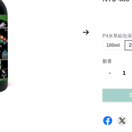
P4水草綜合
100ml
2
數量
-