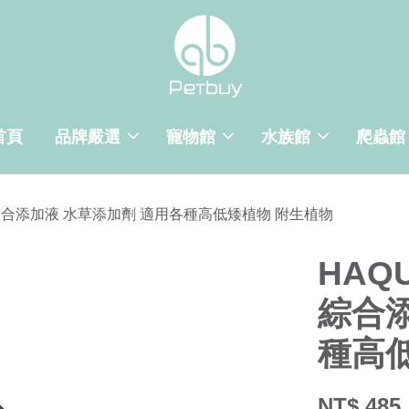
首頁
品牌嚴選
寵物館
水族館
爬蟲館
草綜合添加液 水草添加劑 適用各種高低矮植物 附生植物
HAQ
綜合
種高
NT$ 485