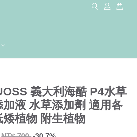
UOSS 義大利海酷 P4水草
添加液 水草添加劑 適用各
低矮植物 附生植物
NT$ 700
-30.7%