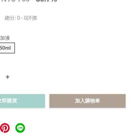
總分:
0
-
0
評價
添加液
50ml
+
立即購買
加入購物車