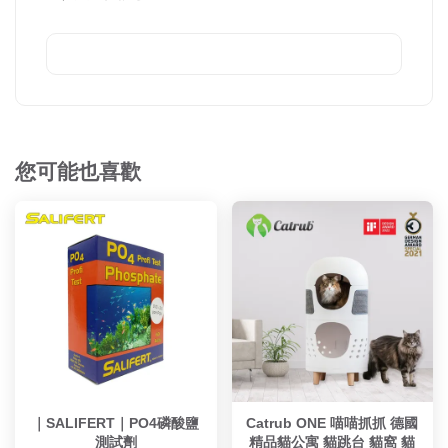
您可能也喜歡
｜SALIFERT｜PO4磷酸鹽
Catrub ONE 喵喵抓抓 德國
測試劑
精品貓公寓 貓跳台 貓窩 貓