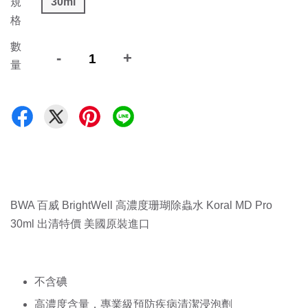
規
30ml
格
數
-
+
量
BWA 百威 BrightWell 高濃度珊瑚除蟲水 Koral MD Pro 
30ml 出清特價 美國原裝進口
不含碘 
高濃度含量，專業級預防疾病清潔浸泡劑