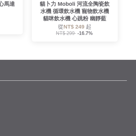
離心馬達
貓卜力 Moboli 河流全陶瓷飲
水機 循環飲水機 寵物飲水機
貓咪飲水機 心跳粉 幽靜藍
從
NT$ 249
起
NT$ 299
-16.7%