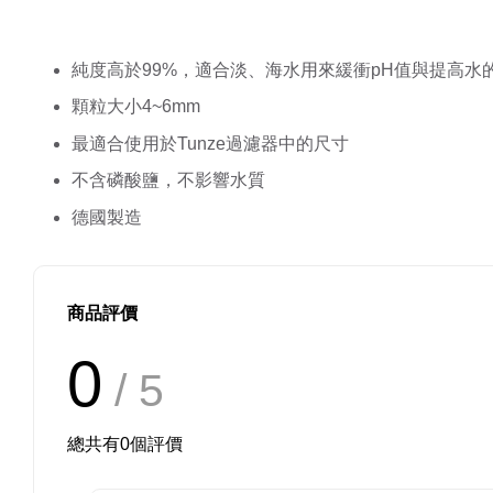
純度高於99%，適合淡、海水用來緩衝pH值與提高水
顆粒大小4~6mm
最適合使用於Tunze過濾器中的尺寸
不含磷酸鹽，不影響水質
德國製造
商品評價
0
/ 5
總共有
0
個評價