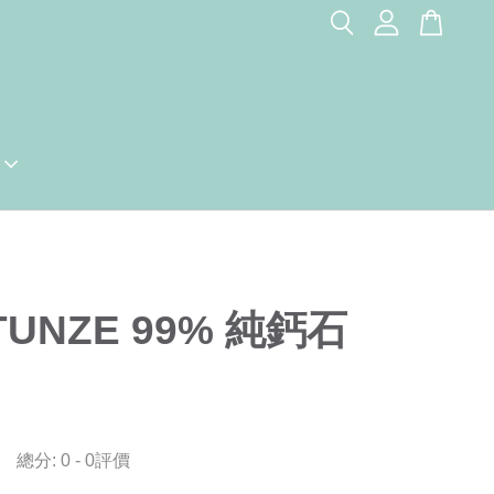
TUNZE 99% 純鈣石
總分:
0
-
0
評價