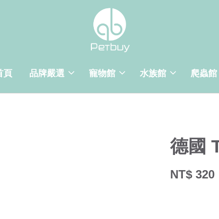
首頁
品牌嚴選
寵物館
水族館
爬蟲館
德國 
NT$ 320