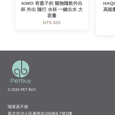
AIWO 有蓋子的 寵物隨飲外出
HAQ
杯 外出 隨行 水杯 一鍵出水 大
高能
容量
NT$ 420
© 2026 PET BUY.
哺萊真不賴
新北市汐止區康寧街169巷8-7號2樓