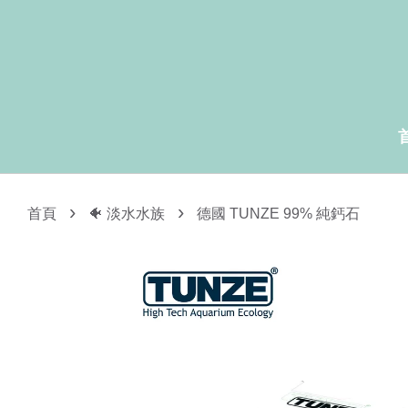
›
›
首頁
🐠 淡水水族
德國 TUNZE 99% 純鈣石