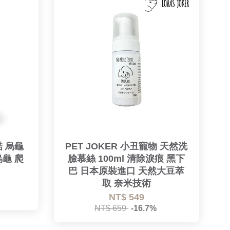
酷 烏龜
PET JOKER 小丑寵物 天然洗
龜 爬
臉慕絲 100ml 清除淚痕 黑下
巴 日本原裝進口 天然大豆萃
取 奈米技術
NT$ 549
NT$ 659
-16.7%