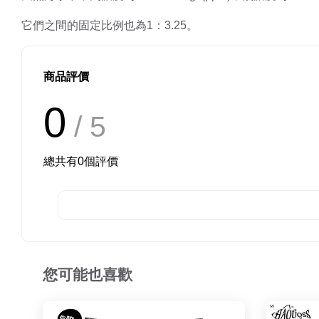
它們之間的固定比例也為1：3.25。
商品評價
0
/ 5
總共有
0
個評價
您可能也喜歡