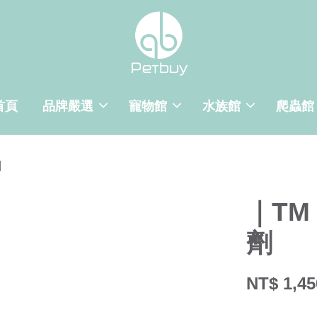
首頁
品牌嚴選
寵物館
水族館
爬蟲館
劑
｜TM
劑
NT$ 1,45