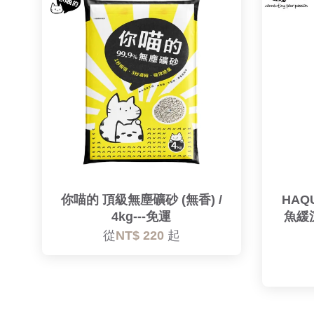
你喵的 頂級無塵礦砂 (無香) /
HAQ
4kg---免運
魚緩
從
NT$ 220
起