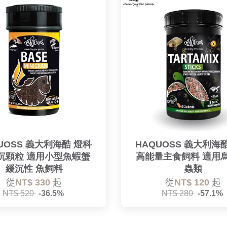
UOSS 義大利海酷 燈科
HAQUOSS 義大利海
沉顆粒 適用小型魚蝦蟹
高能量主食飼料 適用烏
緩沉性 魚飼料
蟲類
從
NT$ 330
起
從
NT$ 120
起
NT$ 520
-36.5%
NT$ 280
-57.1%