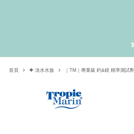
›
›
首頁
🐠 淡水水族
｜TM｜專業級 鈣&鎂 精準測試