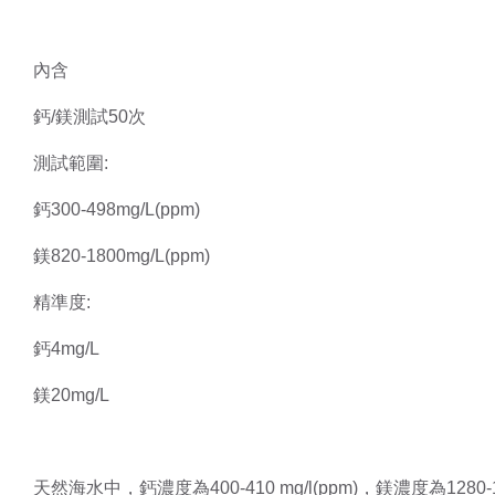
內含
鈣/鎂測試50次
測試範圍:
鈣300-498mg/L(ppm)
鎂820-1800mg/L(ppm)
精準度:
鈣4mg/L
鎂20mg/L
天然海水中，鈣濃度為400-410 mg/l(ppm)，鎂濃度為1280-132