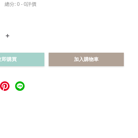
總分:
0
-
0
評價
+
立即購買
加入購物車