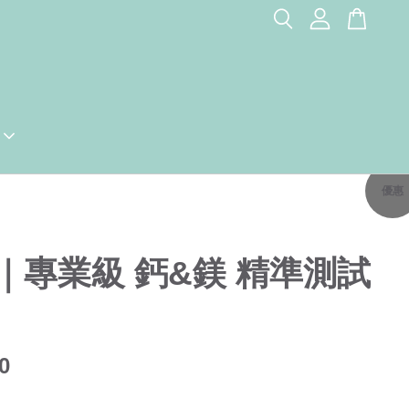
優惠
｜專業級 鈣&鎂 精準測試
0