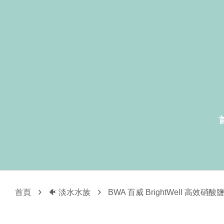
›
›
首頁
🐠 淡水水族
BWA 百威 BrightWell 高效硝