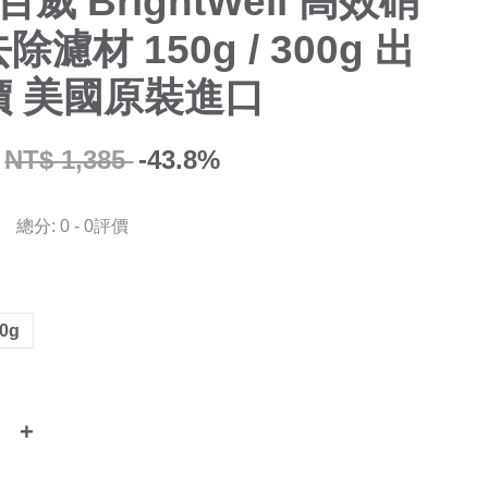
百威 BrightWell 高效硝
濾材 150g / 300g 出
價 美國原裝進口
NT$ 1,385
-43.8%
總分:
0
-
0
評價
0g
+