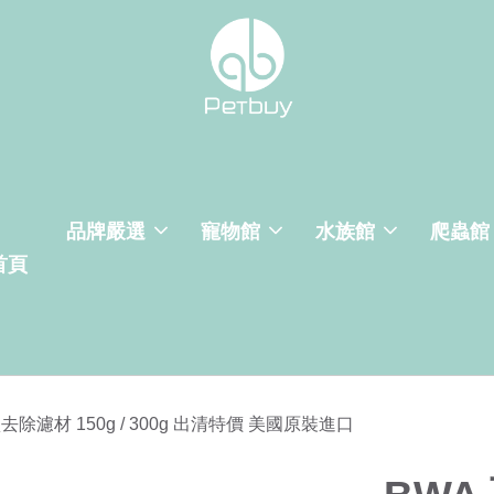
品牌嚴選
寵物館
水族館
爬蟲館
首頁
酸鹽去除濾材 150g / 300g 出清特價 美國原裝進口