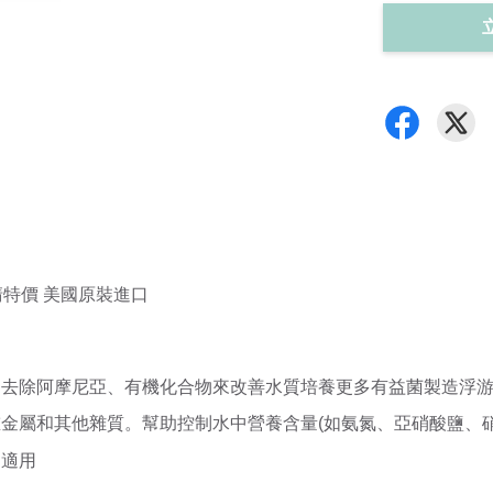
g 出清特價 美國原裝進口
用去除阿摩尼亞、有機化合物來改善水質培養更多有益菌製造浮
金屬和其他雜質。幫助控制水中營養含量(如氨氮、亞硝酸鹽、硝
皆適用