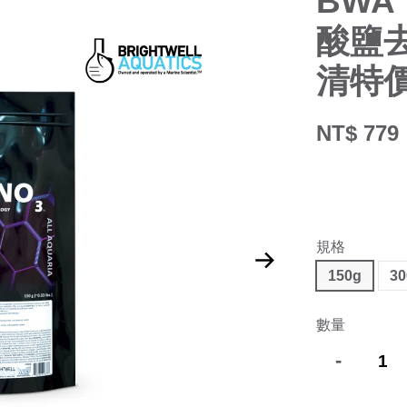
BWA 
酸鹽去除
清特
NT$ 779
規格
150g
30
數量
-