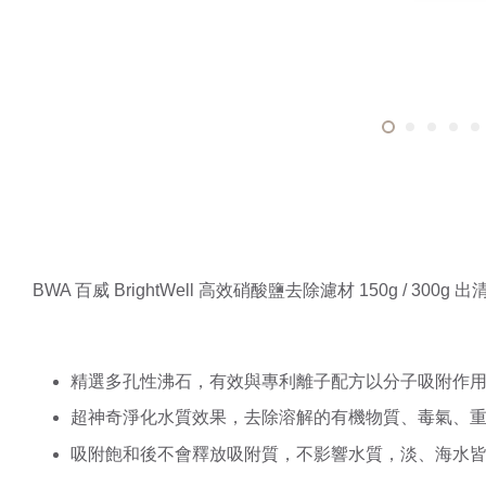
BWA 百威 BrightWell 高效硝酸鹽去除濾材 150g / 300
精選多孔性沸石，有效與專利離子配方以分子吸附作
超神奇淨化水質效果，去除溶解的有機物質、毒氣、重
吸附飽和後不會釋放吸附質，不影響水質，淡、海水