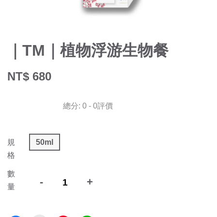
｜TM｜植物浮游生物餐
NT$ 680
總分:
0
-
0
評價
規
50ml
格
數
-
+
量