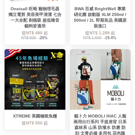
Oneisall 旺呦 寵物理毛器
BWA 百威 BrightWell 專業
獨立電剪 美容美甲清潔 七合
硝化菌 啟動版 XLM 250ml /
一大全配 剃梳吸 超低噪音
500ml / 2L 即期良品 美國原
貓狗皆適用
裝進口
從
NT$ 480
起
從
NT$ 1,289
起
NT$ 600
-20%
NT$ 1,600
-19.4%
XTREME 美國極致魚糧
貓卜力 MOBOLI IHAC 人寵
兩用出行系列 手提肩背 日系
從
NT$ 550
起
森林系 山系 防潑水 防磨 防
刮 文青必備 多用包 花色隨