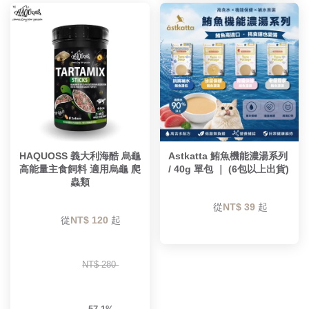
HAQUOSS 義大利海酷 烏龜
Astkatta 鮪魚機能濃湯系列 
高能量主食飼料 適用烏龜 爬
/ 40g 單包 ｜ (6包以上出貨) 
蟲類
        從
NT$ 39 
起

        從
NT$ 120 
起

NT$ 280 