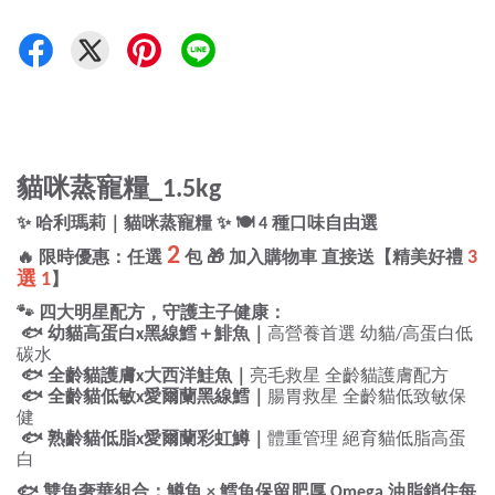
貓咪蒸寵糧
_1.5kg 
✨
哈利瑪莉｜貓咪蒸寵糧
✨
🍽
種口味自由選
 4 
2
🔥
限時優惠：任選
包
🎁
直接送【精美好禮
3 
 加入購物車 
選
 1
】
🐾
四大明星配方，守護主子健康：
🐟
幼貓高蛋白
黑線鱈＋鯡魚｜
高營養首選
幼貓
高蛋白低
x
/
碳水
🐟
全齡貓護膚
大西洋鮭魚｜
亮毛救星
全齡貓護膚配方
x
🐟
全齡貓低敏
愛爾蘭黑線鱈｜
腸胃救星
全齡貓低致敏保
x
健
🐟
熟齡貓低脂
愛爾蘭彩虹鱒｜
體重管理
絕育貓低脂高蛋
x
白
🐟
雙魚奢華組合：鱒魚
鱈魚保留肥厚
油脂鎖住每
 × 
 Omega 