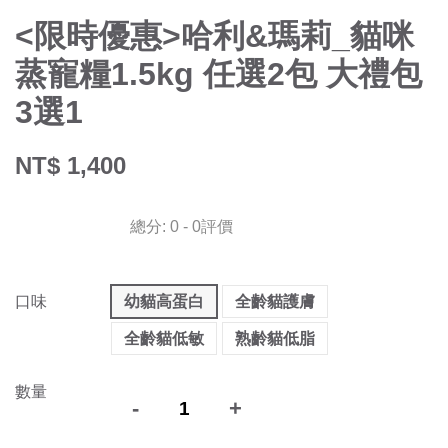
<限時優惠>哈利&瑪莉_貓咪
蒸寵糧1.5kg 任選2包 大禮包
3選1
NT$ 1,400
總分:
0
-
0
評價
口味
幼貓高蛋白
全齡貓護膚
全齡貓低敏
熟齡貓低脂
數量
-
+