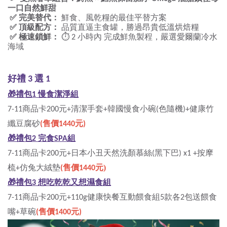
一口自然鮮甜
✅
完美替代：
鮮食、風乾糧的最佳平替方案
✅
頂級配方：
品質直逼主食罐，勝過昂貴低溫烘焙糧
✅
極速鎖鮮：
⏱
小時內
完成鮮魚製程，嚴選愛爾蘭冷水
 2 
海域
好禮
選
3 
 1
🎁
禮包
慢食潔淨組
1 
商品卡
元
清潔手套
韓國慢食小碗
色隨機
健康竹
7-11
200
+
+
(
)+
纖豆腐砂
售價
元
(
1440
) 
🎁
禮包
完食
組
2 
SPA
商品卡
元
日本小丑天然洗顏慕絲
黑下巴
按摩
7-11
200
+
(
) x1 +
梳
仿兔大絨墊
售價
元) 
+
(
1440
🎁
禮包
想吃乾乾又想濕食組
3 
商品卡
元
健康快餐互動餵食組
款各
包送餵食
7-11
200
+110g
5
2
嘴
草碗
售價
元
+
(
1400
) 