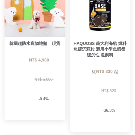
韓國超防水寵物地墊---現貨
HAQUOSS 義大利海酷 燈科
魚緩沉顆粒 適用小型魚蝦蟹 
緩沉性 魚飼料
NT$ 4,980 
        從
NT$ 330 
起

NT$ 5,000 
NT$ 520 
-0.4%
-36.5%