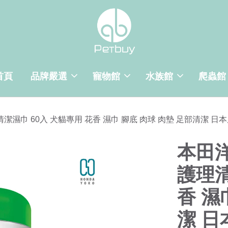
首頁
品牌嚴選
寵物館
水族館
爬蟲館
理清潔濕巾 60入 犬貓專用 花香 濕巾 腳底 肉球 肉墊 足部清潔 日
本田洋
護理清
香 濕
潔 