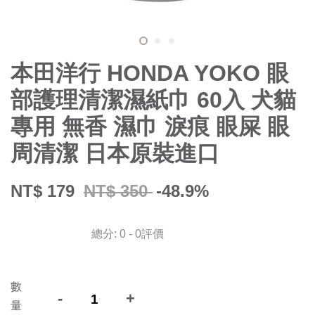
本田洋行 HONDA YOKO 眼
部護理清潔濕紙巾 60入 犬貓
專用 無香 濕巾 淚痕 眼屎 眼
周清潔 日本原裝進口
NT$ 179
NT$ 350
-48.9%
總分:
0
-
0
評價
數
-
+
量