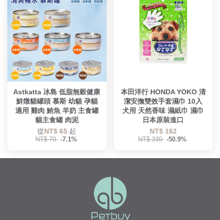
Astkatta 冰島 低脂無穀健康
本田洋行 HONDA YOKO 清
鮮燉貓罐頭 慕斯 幼貓 孕貓
潔安撫雙效手套濕巾 10入
適用 雞肉 鮪魚 羊奶 主食罐
犬用 天然香味 濕紙巾 濕巾
貓主食罐 肉泥
日本原裝進口
從
NT$ 65
起
NT$ 162
NT$ 70
-7.1%
NT$ 330
-50.9%