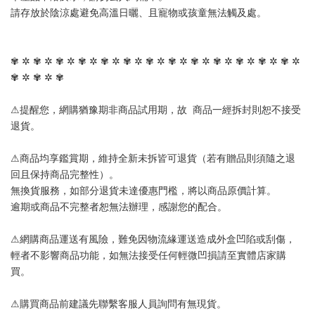
請存放於陰涼處避免高溫日曬、且寵物或孩童無法觸及處。
✾ ✲ ✾ ✲ ✾ ✲ ✾ ✲ ✾ ✲ ✾ ✲ ✾ ✲ ✾ ✲ ✾ ✲ ✾ ✲ ✾ ✲ ✾ ✲ ✾ ✲ 
✾ ✲ ✾ ✲ ✾
⚠提醒您，網購猶豫期非商品試用期，故  商品一經拆封則恕不接受
退貨。
⚠商品均享鑑賞期，維持全新未拆皆可退貨（若有贈品則須隨之退
回且保持商品完整性）。
無換貨服務，如部分退貨未達優惠門檻，將以商品原價計算。
逾期或商品不完整者恕無法辦理，感謝您的配合。
⚠網購商品運送有風險，難免因物流緣運送造成外盒凹陷或刮傷，
輕者不影響商品功能，如無法接受任何輕微凹損請至實體店家購
買。
⚠購買商品前建議先聯繫客服人員詢問有無現貨。