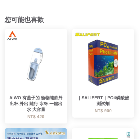
您可能也喜歡
AIWO 有蓋子的 寵物隨飲外
｜SALIFERT｜PO4磷酸鹽
出杯 外出 隨行 水杯 一鍵出
測試劑
水 大容量
NT$ 900
NT$ 420