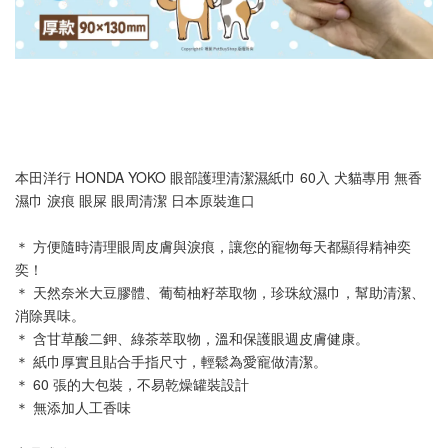
本田洋行 HONDA YOKO 眼部護理清潔濕紙巾 60入 犬貓專用 無香 
濕巾 淚痕 眼屎 眼周清潔 日本原裝進口
＊ 方便隨時清理眼周皮膚與淚痕，讓您的寵物每天都顯得精神奕
奕！
＊ 天然奈米大豆膠體、葡萄柚籽萃取物，珍珠紋濕巾，幫助清潔、
消除異味。
＊ 含甘草酸二鉀、綠茶萃取物，溫和保護眼週皮膚健康。
＊ 紙巾厚實且貼合手指尺寸，輕鬆為愛寵做清潔。
＊ 60 張的大包裝，不易乾燥罐裝設計
＊ 無添加人工香味