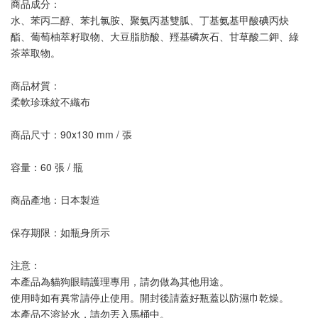
商品成分：
水、苯丙二醇、苯扎氯胺、聚氨丙基雙胍、丁基氨基甲酸碘丙炔
酯、葡萄柚萃籽取物、大豆脂肪酸、羥基磷灰石、甘草酸二鉀、綠
茶萃取物。
商品材質：
柔軟珍珠紋不織布
商品尺寸：90x130 mm / 張
容量：60 張 / 瓶
商品產地：日本製造
保存期限：如瓶身所示
注意： 
本產品為貓狗眼睛護理專用，請勿做為其他用途。
使用時如有異常請停止使用。開封後請蓋好瓶蓋以防濕巾乾燥。
本產品不溶於水，請勿丟入馬桶中。