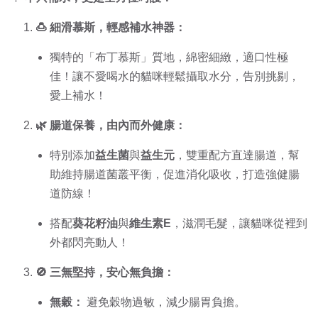
🍮 細滑慕斯，輕感補水神器：
獨特的「布丁慕斯」質地，綿密細緻，適口性極
佳！讓不愛喝水的貓咪輕鬆攝取水分，告別挑剔，
愛上補水！
🌿 腸道保養，由內而外健康：
特別添加
益生菌
與
益生元
，雙重配方直達腸道，幫
助維持腸道菌叢平衡，促進消化吸收，打造強健腸
道防線！
搭配
葵花籽油
與
維生素E
，滋潤毛髮，讓貓咪從裡到
外都閃亮動人！
🚫 三無堅持，安心無負擔：
無穀：
避免穀物過敏，減少腸胃負擔。