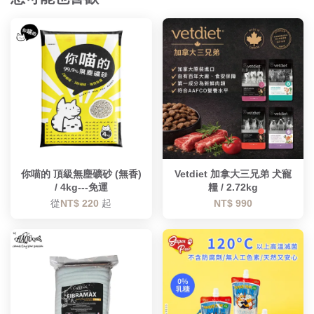
你喵的 頂級無塵礦砂 (無香)
Vetdiet 加拿大三兄弟 犬寵
/ 4kg---免運
糧 / 2.72kg
從
NT$ 220
起
NT$ 990