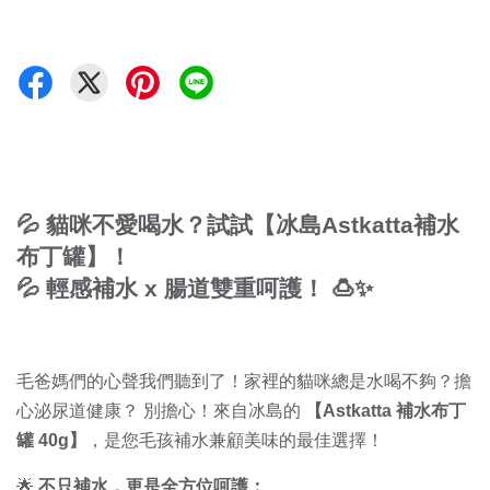
💦 貓咪不愛喝水？試試【冰島Astkatta補水
布丁罐】！
💦
輕感補水 x 腸道雙重呵護！
🍮✨
毛爸媽們的心聲我們聽到了！家裡的貓咪總是水喝不夠？擔
心泌尿道健康？ 別擔心！來自冰島的
【Astkatta 補水布丁
罐 40g】
，是您毛孩補水兼顧美味的最佳選擇！
🌟
不只補水，更是全方位呵護：