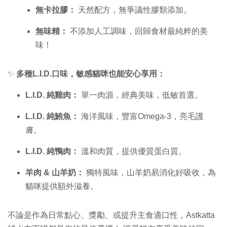
無卡拉膠：
天然配方，無爭議性膠類添加。
無味精：
不添加人工調味，回歸食材最純粹的美
味！
✨
多種L.I.D.口味，敏感貓咪也能安心享用：
L.I.D. 純雞肉：
單一肉源，經典美味，低敏首選。
L.I.D. 純鮪魚：
海洋風味，豐富Omega-3，亮毛護
膚。
L.I.D. 純鴨肉：
溫和肉質，提供優質蛋白質。
羊肉 & 山羊奶：
獨特風味，山羊奶易消化好吸收，為
貓咪提供額外滋養。
不論是作為日常點心、獎勵、或提升主食適口性，Astkatta