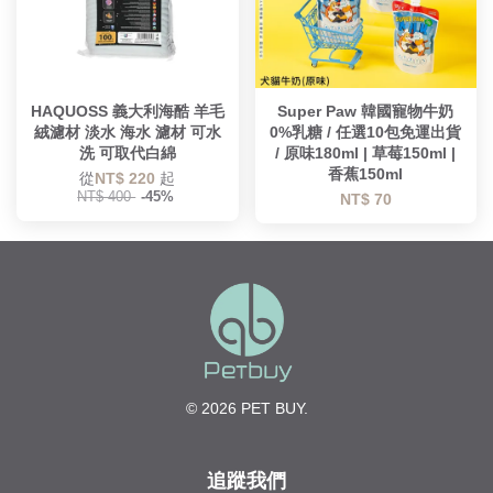
HAQUOSS 義大利海酷 羊毛
Super Paw 韓國寵物牛奶
絨濾材 淡水 海水 濾材 可水
0%乳糖 / 任選10包免運出貨
洗 可取代白綿
/ 原味180ml | 草莓150ml |
香蕉150ml
從
NT$ 220
起
NT$ 400
-45%
NT$ 70
© 2026 PET BUY.
追蹤我們