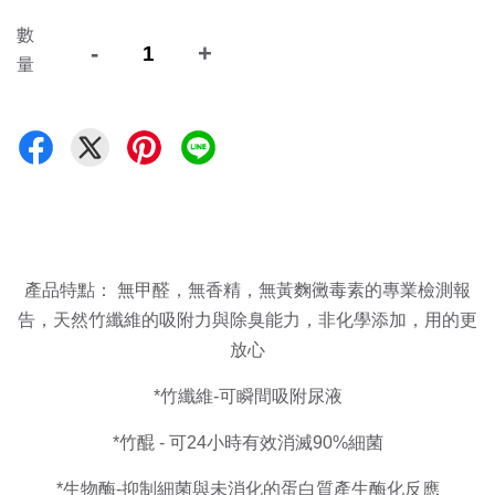
數
-
+
量
產品特點： 無甲醛，無香精，無黃麴黴毒素的專業檢測報
告，天然竹纖維的吸附力與除臭能力，非化學添加，用的更
放心
*竹纖維-可瞬間吸附尿液
*竹醌 - 可24小時有效消滅90%細菌
*生物酶-抑制細菌與未消化的蛋白質產生酶化反應