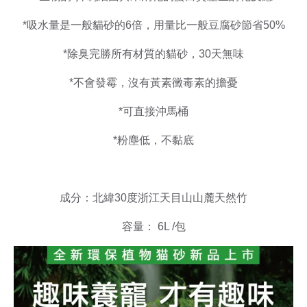
*吸水量是一般貓砂的6倍，用量比一般豆腐砂節省50%
*除臭完勝所有材質的貓砂，30天無味
*不會發霉，沒有黃素黴毒素的擔憂
*可直接沖馬桶
*粉塵低，不黏底
成分：北緯30度浙江天目山山麓天然竹
容量： 6L /包