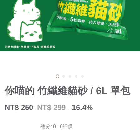
你喵的 竹纖維貓砂 / 6L 單包
NT$ 250
NT$ 299
-16.4%
總分:
0
-
0
評價