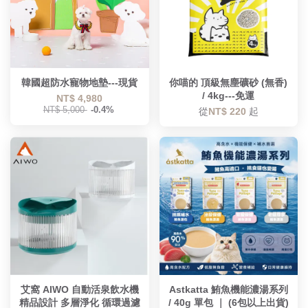
韓國超防水寵物地墊---現貨
你喵的 頂級無塵礦砂 (無香)
/ 4kg---免運
NT$ 4,980
NT$ 5,000
-0.4%
從
NT$ 220
起
艾窩 AIWO 自動活泉飲水機
Astkatta 鮪魚機能濃湯系列
精品設計 多層淨化 循環過濾
/ 40g 單包 ｜ (6包以上出貨)