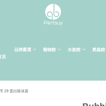
品牌嚴選
寵物館
水族館
爬蟲館
首頁
RVE 29 蛋白除沫器