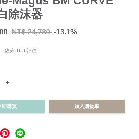
le-Magus BM CURVE
蛋白除沫器
500
NT$ 24,730
-13.1%
總分:
0
-
0
評價
+
立即購買
加入購物車