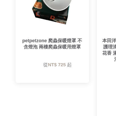
petpetzone 爬蟲保暖燈罩 不
本田洋
含燈泡 兩棲爬蟲保暖用燈罩
護理清
花香 
        從
NT$ 725 
起
