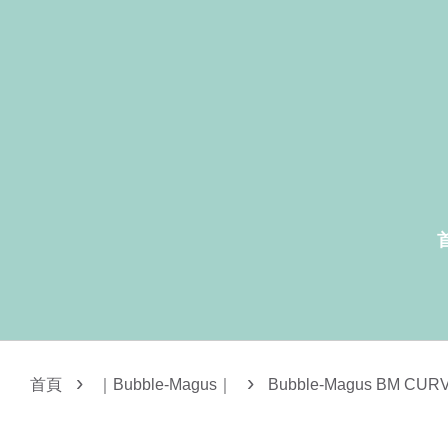
›
›
首頁
｜Bubble-Magus｜
Bubble-Magus BM CU