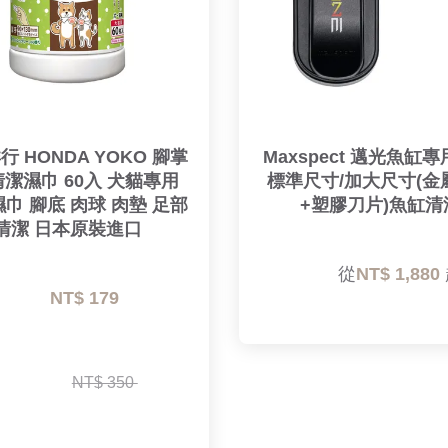
行 HONDA YOKO 腳掌
Maxspect 邁光魚缸專
潔濕巾 60入 犬貓專用 
標準尺寸/加大尺寸(金
濕巾 腳底 肉球 肉墊 足部
+塑膠刀片)魚缸清
清潔 日本原裝進口
        從
NT$ 1,880 
NT$ 179 
NT$ 350 