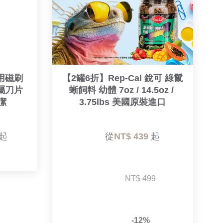
用磁刷 
【2罐6折】Rep-Cal 銳可 綠鬣
屬刀片
蜥飼料 幼體 7oz / 14.5oz / 
潔
3.75lbs 美國原裝進口
起

        從
NT$ 439 
起

NT$ 499 
-12%