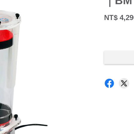
｜BM
NT$ 4,29