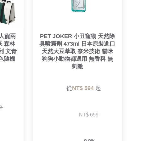
C人寵兩
PET JOKER 小丑寵物 天然除
系 森林
臭噴霧劑 473ml 日本原裝進口 
刮 文青
天然大豆萃取 奈米技術 貓咪
花色隨機
狗狗小動物都適用 無香料 無
刺激
        從
NT$ 594 
起

0 
NT$ 659 