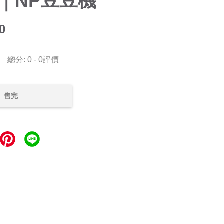
｜NP豆豆機
0
總分:
0
-
0
評價
售完