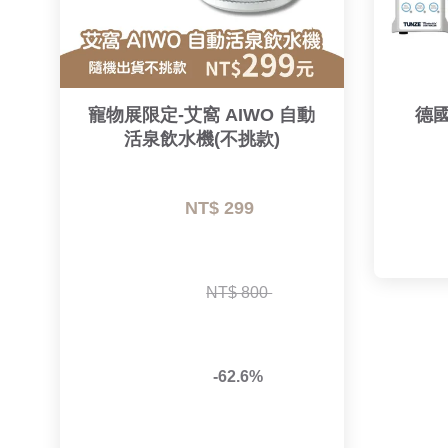
寵物展限定-艾窩 AIWO 自動
德國
活泉飲水機(不挑款)
NT$ 299 
NT$ 800 
-62.6%