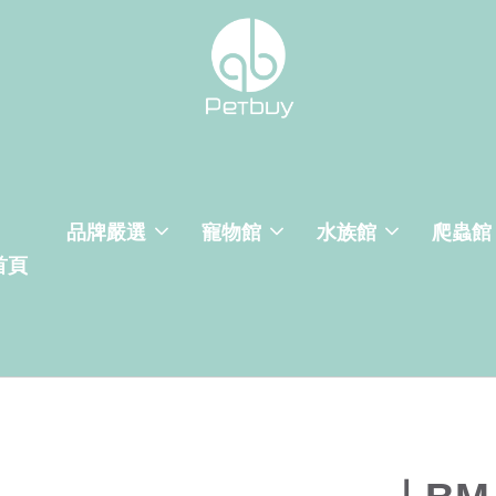
品牌嚴選
寵物館
水族館
爬蟲館
首頁