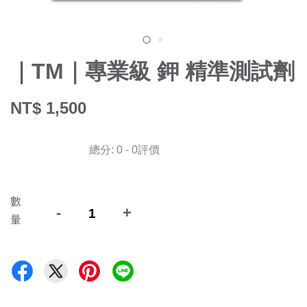
｜TM｜專業級 鉀 精準測試劑
NT$ 1,500
總分:
0
-
0
評價
數
-
+
量