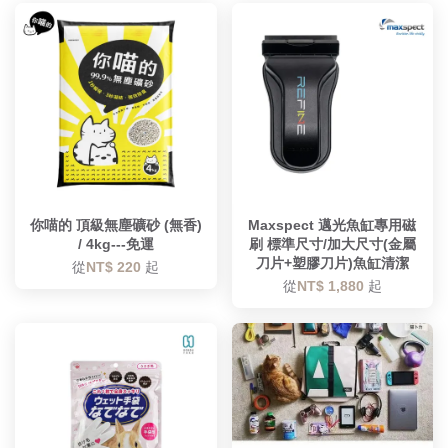
你喵的 頂級無塵礦砂 (無香)
Maxspect 邁光魚缸專用磁
/ 4kg---免運
刷 標準尺寸/加大尺寸(金屬
刀片+塑膠刀片)魚缸清潔
從
NT$ 220
起
從
NT$ 1,880
起