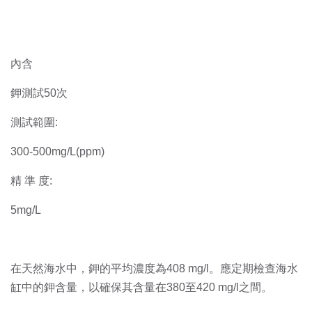
內含
鉀測試50次
測試範圍:
300-500mg/L(ppm)
精 準 度:
5mg/L
在天然海水中，鉀的平均濃度為408 mg/l。應定期檢查海水
缸中的鉀含量，以確保其含量在380至420 mg/l之間。