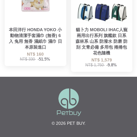
本田洋行 HONDA YOKO 小
貓卜力 MOBOLI IHAC人寵
動物清潔手套濕巾 (無香) 6
兩用出行系列 旗艦款 日系
入 兔用 無香 濕紙巾 濕巾 日
森林系 山系 防潑水 防磨 防
本原裝進口
刮 文青必備 多用包 捲捲包
花色隨機
NT$ 160
NT$ 330
-51.5%
NT$ 1,579
NT$ 1,750
-9.8%
© 2026 PET BUY.